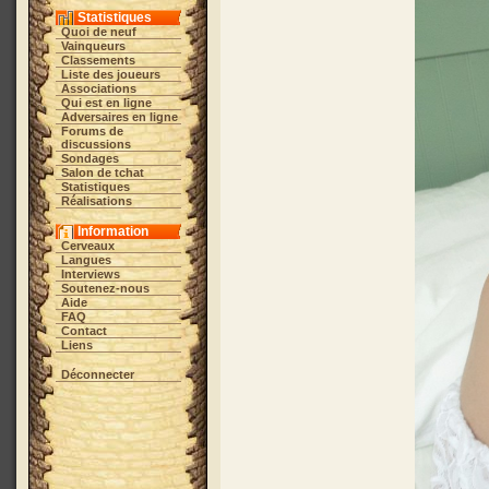
Statistiques
Quoi de neuf
Vainqueurs
Classements
Liste des joueurs
Associations
Qui est en ligne
Adversaires en ligne
Forums de
discussions
Sondages
Salon de tchat
Statistiques
Réalisations
Information
Cerveaux
Langues
Interviews
Soutenez-nous
Aide
FAQ
Contact
Liens
Déconnecter