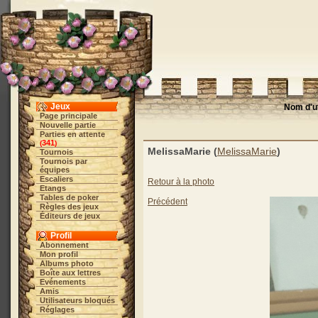
Jeux
Nom d'ut
Page principale
Nouvelle partie
Parties en attente
341
(
)
MelissaMarie (
MelissaMarie
)
Tournois
Tournois par
équipes
Escaliers
Retour à la photo
Etangs
Tables de poker
Précédent
Règles des jeux
Éditeurs de jeux
Profil
Abonnement
Mon profil
Albums photo
Boîte aux lettres
Evénements
Amis
Utilisateurs bloqués
Réglages