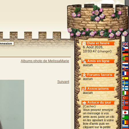
Date et heure
6. Août 2026,
10:03:47 (
)
changer
Albums photo de MelissaMarie
Amis en ligne
aucun
Forums favoris
aucun
Suivant
Associations
aucun
Astuce du jour
(
Cacher
)
Vous pouvez envoyer
un message à vos
amis avec juste un clic
en les ajoutant à votre
liste d'amis puis en
cliquant sur la petite