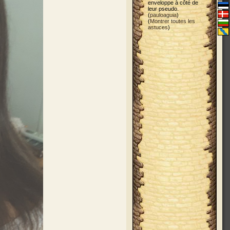
enveloppe à côté de
leur pseudo.
(
pauloaguia
)
(
Montrer toutes les
astuces
)