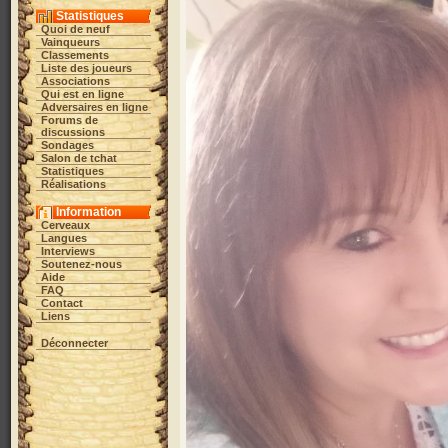
Statistiques
Quoi de neuf
Vainqueurs
Classements
Liste des joueurs
Associations
Qui est en ligne
Adversaires en ligne
Forums de
discussions
Sondages
Salon de tchat
Statistiques
Réalisations
Information
Cerveaux
Langues
Interviews
Soutenez-nous
Aide
FAQ
Contact
Liens
Déconnecter