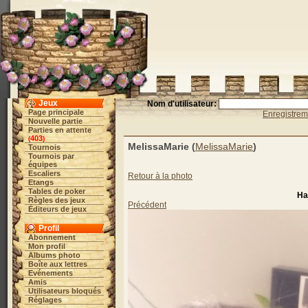
Jeux
Nom d'utilisateur:
Page principale
Enregistre
Nouvelle partie
Parties en attente
403
(
)
MelissaMarie (
MelissaMarie
)
Tournois
Tournois par
équipes
Escaliers
Retour à la photo
Etangs
Tables de poker
Ha
Règles des jeux
Précédent
Éditeurs de jeux
Profil
Abonnement
Mon profil
Albums photo
Boîte aux lettres
Evénements
Amis
Utilisateurs bloqués
Réglages