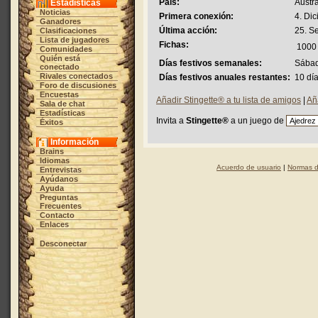
País:
Austra
Estadísticas
Noticias
Primera conexión:
4. Di
Ganadores
Última acción:
25. S
Clasificaciones
Lista de jugadores
Fichas:
1000
Comunidades
Quién está
Días festivos semanales:
Sábad
conectado
Rivales conectados
Días festivos anuales restantes:
10 dí
Foro de discusiones
Encuestas
Añadir Stingette® a tu lista de amigos
|
Añ
Sala de chat
Estadísticas
Invita a
Stingette®
a un juego de
Éxitos
Información
Brains
Idiomas
Acuerdo de usuario
|
Normas d
Entrevistas
Ayúdanos
Ayuda
Preguntas
Frecuentes
Contacto
Enlaces
Desconectar