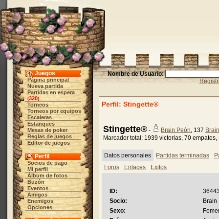
Juegos
Nombre de Usuario:
Página principal
Regist
Nueva partida
Partidas en espera
320
(
)
Perfil: Stingette®
Torneos
Torneos por equipos
Escaleras
Estanques
Stingette®
-
Brain Peón
, 137
Brai
Mesas de poker
Reglas de juegos
Marcador total: 1939 victorias, 70 empates,
Editor de juegos
Datos personales
Partidas terminadas
P
Perfil
Socios de pago
Foros
Enlaces
Exitos
Mi perfil
Álbum de fotos
Buzón
Eventos
ID:
36443 
Amigos
Socio:
Brain
Enemigos
Opciones
Sexo:
Feme