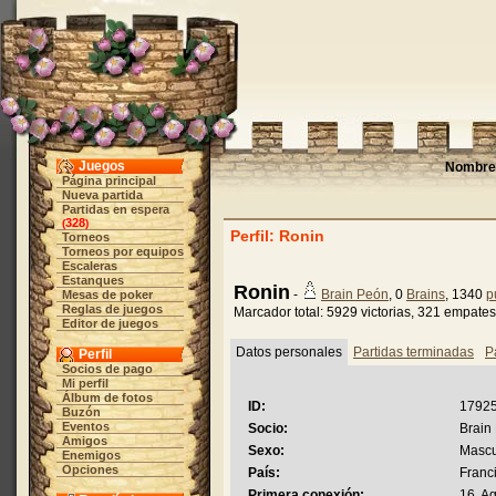
Juegos
Nombre 
Página principal
Nueva partida
Partidas en espera
328
(
)
Perfil: Ronin
Torneos
Torneos por equipos
Escaleras
Estanques
Ronin
-
Brain Peón
, 0
Brains
, 1340
p
Mesas de poker
Reglas de juegos
Marcador total: 5929 victorias, 321 empates
Editor de juegos
Datos personales
Partidas terminadas
P
Perfil
Socios de pago
Mi perfil
Álbum de fotos
ID:
1792
Buzón
Eventos
Socio:
Brain
Amigos
Sexo:
Mascu
Enemigos
Opciones
País:
Franc
Primera conexión:
16. A