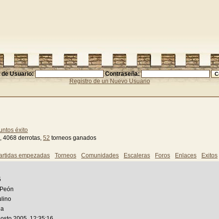
de Usuario:
Contraseña:
Registro de un Nuevo Usuario
untos éxito
, 4068 derrotas,
52
torneos ganados
artidas empezadas
Torneos
Comunidades
Escaleras
Foros
Enlaces
Exitos
5
 Peón
lino
ia
gosto 2005, 12:35:16