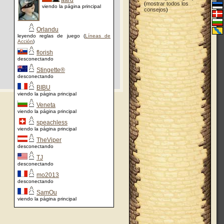
aaru
(
mostrar todos los
viendo la página principal
consejos
)
Orlandu
leyendo reglas de juego (
Líneas de
Acción
)
florish
desconectando
Stingette®
desconectando
BIBU
viendo la página principal
Veneta
viendo la página principal
speachless
viendo la página principal
TheViper
desconectando
TJ
desconectando
mo2013
desconectando
SamOu
viendo la página principal