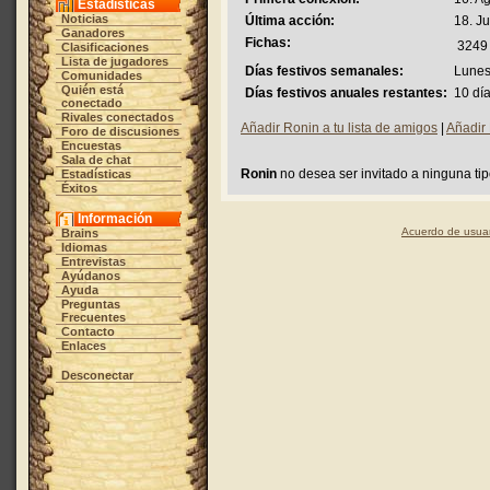
Estadísticas
Noticias
Última acción:
18. J
Ganadores
Fichas:
3249
Clasificaciones
Lista de jugadores
Días festivos semanales:
Lunes
Comunidades
Quién está
Días festivos anuales restantes:
10 dí
conectado
Rivales conectados
Añadir Ronin a tu lista de amigos
|
Añadir 
Foro de discusiones
Encuestas
Sala de chat
Ronin
no desea ser invitado a ninguna tip
Estadísticas
Éxitos
Información
Acuerdo de usuar
Brains
Idiomas
Entrevistas
Ayúdanos
Ayuda
Preguntas
Frecuentes
Contacto
Enlaces
Desconectar