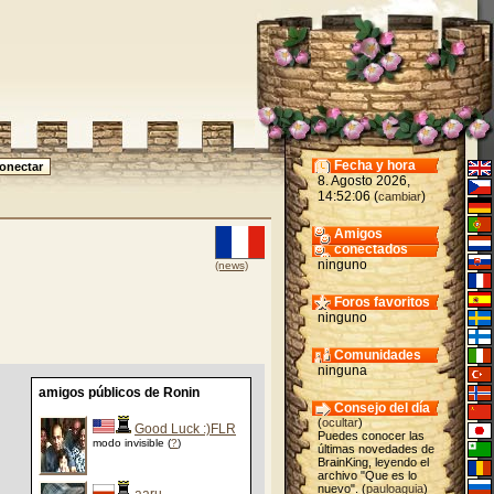
Fecha y hora
8. Agosto 2026,
14:52:06 (
)
cambiar
Amigos
conectados
ninguno
(news)
Foros favoritos
ninguno
Comunidades
ninguna
amigos públicos de Ronin
Consejo del día
(
ocultar
)
Good Luck :)FLR
Puedes conocer las
modo invisible (
?
)
últimas novedades de
BrainKing, leyendo el
archivo "Que es lo
nuevo". (
pauloaguia
)