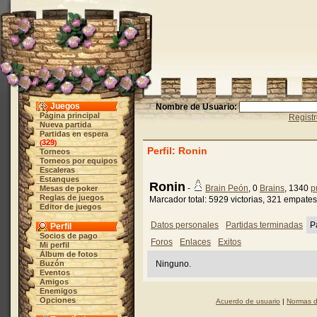
Juegos
Nombre de Usuario:
Página principal
Regist
Nueva partida
Partidas en espera
329
(
)
Perfil: Ronin
Torneos
Torneos por equipos
Escaleras
Estanques
Ronin
-
Brain Peón
, 0
Brains
, 1340
p
Mesas de poker
Reglas de juegos
Marcador total: 5929 victorias, 321 empates
Editor de juegos
Datos personales
Partidas terminadas
P
Perfil
Socios de pago
Foros
Enlaces
Exitos
Mi perfil
Álbum de fotos
Buzón
Ninguno.
Eventos
Amigos
Enemigos
Opciones
Acuerdo de usuario
|
Normas d