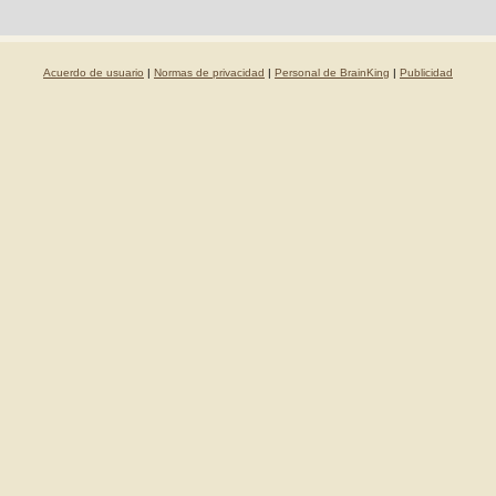
Acuerdo de usuario
|
Normas de privacidad
|
Personal de BrainKing
|
Publicidad