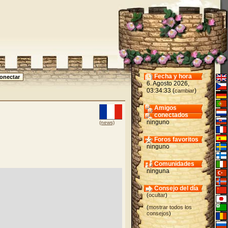
Fecha y hora
6. Agosto 2026,
03:34:33 (
)
cambiar
Amigos
conectados
ninguno
(news)
Foros favoritos
ninguno
Comunidades
ninguna
Consejo del día
(
ocultar
)
(
mostrar todos los
consejos
)