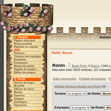
Juegos
Nombre 
Página principal
Nueva partida
Partidas en espera
332
(
)
Perfil: Ronin
Torneos
Torneos por equipos
Escaleras
Estanques
Ronin
-
Brain Peón
, 0
Brains
, 1340
p
Mesas de poker
Reglas de juegos
Marcador total: 5929 victorias, 321 empates
Editor de juegos
Datos personales
Partidas terminadas
P
Perfil
Socios de pago
Mi perfil
Mostrar torneos creados por Ronin
(4)
Álbum de fotos
Buzón
Torneos
de Ronin:
Eventos
Amigos
Enemigos
Opciones
Estanques
de Ronin: