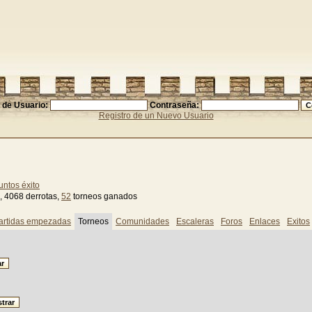
de Usuario:
Contraseña:
Registro de un Nuevo Usuario
untos éxito
, 4068 derrotas,
52
torneos ganados
artidas empezadas
Torneos
Comunidades
Escaleras
Foros
Enlaces
Exitos