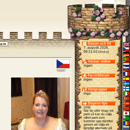
Datum och tid
7. augusti 2026,
06:21:03 (
)
ändra
Vänner online
ingen
(news)
Favoritforum
ingen
Vängrupper
inga
Dagens tips
(
dölj
)
När du utför drag i ett
parti så kan du välja
vilket parti som
kommer upp därefter
genom att välja ett
lämpligt alternativ på