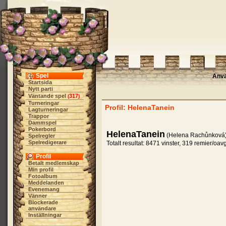
Spel
Anv
Startsida
Nytt parti
Väntande spel
317
(
)
Turneringar
Profil: HelenaTanein
Lagturneringar
Trappor
Dammspel
Pokerbord
HelenaTanein
(Helena Rachůnková)
Spelregler
Spelredigerare
Totalt resultat: 8471 vinster, 319 remier/oav
Profil
Betalt medlemskap
Min profil
Fotoalbum
Meddelanden
Evenemang
Vänner
Blockerade
användare
Inställningar