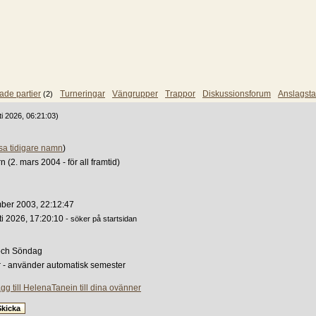
ade partier
Turneringar
Vängrupper
Trappor
Diskussionsforum
Anslagsta
(2)
ti 2026, 06:21:03)
sa tidigare namn
)
n (2. mars 2004 - för all framtid)
ber 2003, 22:12:47
ti 2026, 17:20:10
- söker på startsidan
och Söndag
 - använder automatisk semester
gg till HelenaTanein till dina ovänner