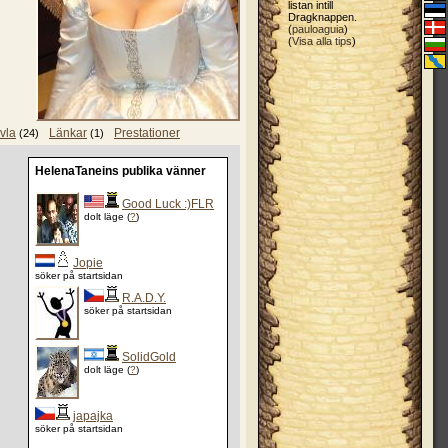
listan intill
Dragknappen.
(
pauloaguia
)
(
Visa alla tips
)
vla
Länkar
Prestationer
(24)
(1)
HelenaTaneins publika vänner
Good Luck :)FLR
dolt läge (
?
)
Jopie
söker på startsidan
R.A.D.Y.
söker på startsidan
SolidGold
dolt läge (
?
)
japajka
söker på startsidan