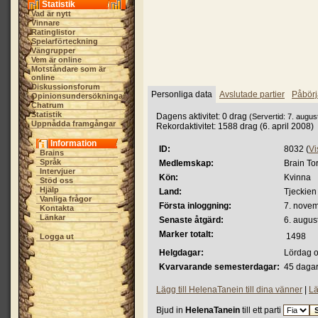
Statistik
Vad är nytt
Vinnare
Ratinglistor
Spelarförteckning
Vängrupper
Vem är online
Motståndare som är
online
Diskussionsforum
Personliga data
Avslutade partier
Påbörj
Opinionsundersökningar
Chatrum
Statistik
Dagens aktivitet: 0 drag
(Servertid: 7. augus
Uppnådda framgångar
Rekordaktivitet: 1588 drag (6. april 2008)
Information
ID:
8032 (
Vi
Brains
Språk
Medlemskap:
Brain Tor
Intervjuer
Kön:
Kvinna
Stöd oss
Hjälp
Land:
Tjeckien
Vanliga frågor
Första inloggning:
7. novem
Kontakta
Länkar
Senaste åtgärd:
6. augus
Marker totalt:
1498
Logga ut
Helgdagar:
Lördag 
Kvarvarande semesterdagar:
45 dagar
Lägg till HelenaTanein till dina vänner
|
Lä
Bjud in
HelenaTanein
till ett parti