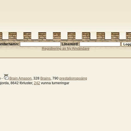
ändarnamn:
Lösenord:
Registrering av Ny Användare
 -
Brain Amason
, 328
Brains
, 790
prestationspoäng
gjorda, 8642 förluster,
242
vunna turneringar