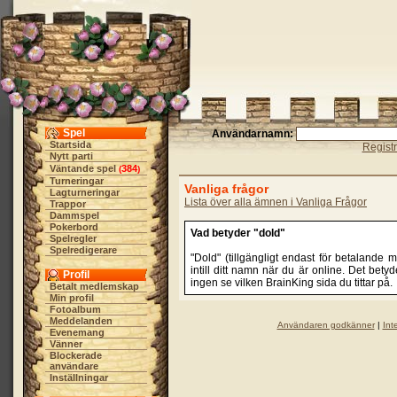
Spel
Användarnamn:
Startsida
Regist
Nytt parti
Väntande spel
384
(
)
Turneringar
Vanliga frågor
Lagturneringar
Lista över alla ämnen i Vanliga Frågor
Trappor
Dammspel
Pokerbord
Vad betyder "dold"
Spelregler
Spelredigerare
"Dold" (tillgängligt endast för betalande
intill ditt namn när du är online. Det betyd
Profil
ingen se vilken BrainKing sida du tittar på.
Betalt medlemskap
Min profil
Fotoalbum
Meddelanden
Användaren godkänner
|
Int
Evenemang
Vänner
Blockerade
användare
Inställningar