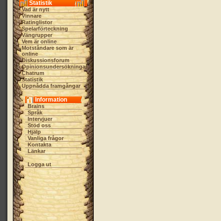
Statistik
Vad är nytt
Vinnare
Ratinglistor
Spelarförteckning
Vängrupper
Vem är online
Motståndare som är
online
Diskussionsforum
Opinionsundersökningar
Chatrum
Statistik
Uppnådda framgångar
Information
Brains
Språk
Intervjuer
Stöd oss
Hjälp
Vanliga frågor
Kontakta
Länkar
Logga ut