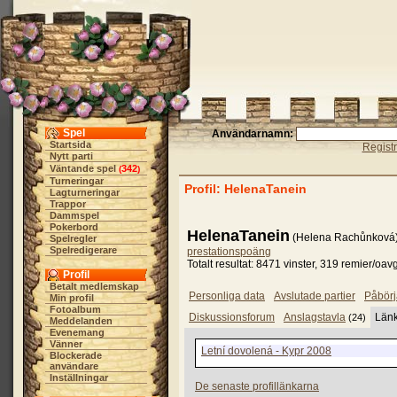
Spel
Användarnamn:
Startsida
Regist
Nytt parti
Väntande spel
342
(
)
Turneringar
Profil: HelenaTanein
Lagturneringar
Trappor
Dammspel
Pokerbord
HelenaTanein
(Helena Rachůnková)
Spelregler
Spelredigerare
prestationspoäng
Totalt resultat: 8471 vinster, 319 remier/oav
Profil
Betalt medlemskap
Personliga data
Avslutade partier
Påbörj
Min profil
Fotoalbum
Diskussionsforum
Anslagstavla
Län
(24)
Meddelanden
Evenemang
Vänner
Letní dovolená - Kypr 2008
Blockerade
användare
Inställningar
De senaste profillänkarna