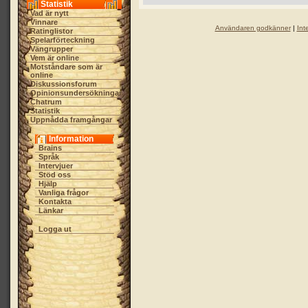
Statistik
Vad är nytt
Vinnare
Användaren godkänner
|
Int
Ratinglistor
Spelarförteckning
Vängrupper
Vem är online
Motståndare som är
online
Diskussionsforum
Opinionsundersökningar
Chatrum
Statistik
Uppnådda framgångar
Information
Brains
Språk
Intervjuer
Stöd oss
Hjälp
Vanliga frågor
Kontakta
Länkar
Logga ut