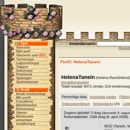
Spel
Användarnamn:
Startsida
Regist
Nytt parti
Väntande spel
317
(
)
Turneringar
Profil: HelenaTanein
Lagturneringar
Trappor
Dammspel
Pokerbord
HelenaTanein
(Helena Rachůnková)
Spelregler
Spelredigerare
prestationspoäng
Totalt resultat: 8471 vinster, 319 remier/oav
Profil
Betalt medlemskap
Personliga data
Avslutade partier
Påbörj
Min profil
Fotoalbum
Diskussionsforum
Anslagstavla
Län
(24)
Meddelanden
Evenemang
Vänner
Dagens aktivitet: 0 drag
(Servertid: 8. augus
Blockerade
Rekordaktivitet: 1588 drag (6. april 2008)
användare
Inställningar
8032 (Tanein, V
ID: