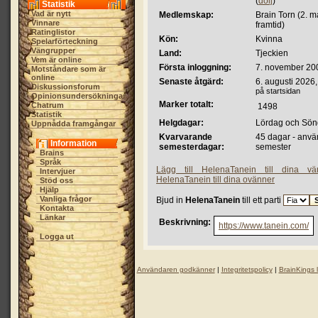
(
dölj
)
Statistik
Vad är nytt
Medlemskap:
Brain Torn (2. ma
Vinnare
framtid)
Ratinglistor
Kön:
Kvinna
Spelarförteckning
Vängrupper
Land:
Tjeckien
Vem är online
Första inloggning:
7. november 20
Motståndare som är
online
Senaste åtgärd:
6. augusti 2026
Diskussionsforum
på startsidan
Opinionsundersökningar
Marker totalt:
Chatrum
1498
Statistik
Helgdagar:
Lördag och Sö
Uppnådda framgångar
Kvarvarande
45 dagar - anvä
Information
semesterdagar:
semester
Brains
Språk
Lägg till HelenaTanein till dina vä
Intervjuer
HelenaTanein till dina ovänner
Stöd oss
Hjälp
Vanliga frågor
Bjud in
HelenaTanein
till ett parti
Kontakta
Länkar
Beskrivning:
https://www.tanein.com/
Logga ut
Användaren godkänner
|
Integritetspolicy
|
BrainKings 