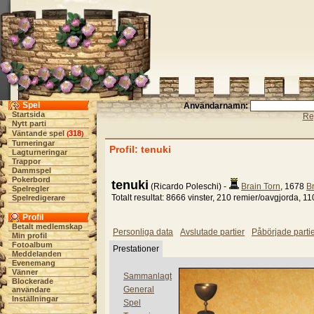
Spel
Användarnamn:
Startsida
Re
Nytt parti
Väntande spel
318
(
)
Turneringar
Profil: tenuki
Lagturneringar
Trappor
Dammspel
Pokerbord
tenuki
(Ricardo Poleschi) -
Brain Torn
, 1678
B
Spelregler
Totalt resultat: 8666 vinster, 210 remier/oavgjorda, 11
Spelredigerare
Profil
Betalt medlemskap
Personliga data
Avslutade partier
Påbörjade parti
Min profil
Fotoalbum
Prestationer
Meddelanden
Evenemang
Vänner
Sammanlagt
Blockerade
General
användare
Inställningar
Spel