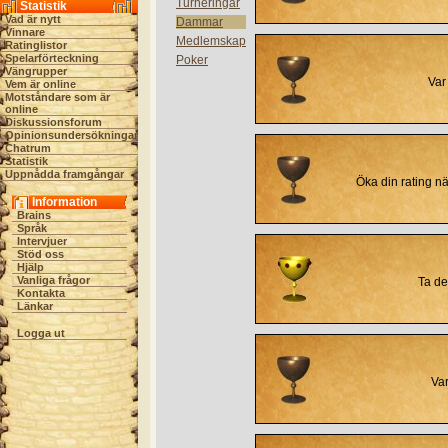
Turneringar
Statistik
Vad är nytt
Dammar
Vinnare
Medlemskap
Ratinglistor
Spelarförteckning
Poker
Vängrupper
Var
Vem är online
Motståndare som är
online
Diskussionsforum
Opinionsundersökningar
Chatrum
Statistik
Uppnådda framgångar
Öka din rating nä
Information
Brains
Språk
Intervjuer
Stöd oss
Hjälp
Vanliga frågor
Ta de
Kontakta
Länkar
Logga ut
Var