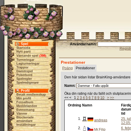
Spel
Användarnamn:
Startsida
Regist
Nytt parti
Väntande spel
398
(
)
Turneringar
Prestationer
Lagturneringar
Trappor
Poäng
Prestationer
Dammspel
Pokerbord
Den här sidan listar BrainKing-användare 
Spelregler
Spelredigerare
Namn:
Profil
Öka din rating när du fallit och slutplacer
Betalt medlemskap
<< < 1
2
3
4
5
6
7
8
9
10
>
>>
Min profil
Fotoalbum
Ordning
Namn
Färdi
Meddelanden
datum
Evenemang
tid
Vänner
Blockerade
1.
25. ju
andreas
användare
12:05
Inställningar
2.
6. feb
Mr.Filip