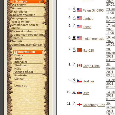
2025,
Statistik
20:05
Vad är nytt
Vinnare
3.
23. ju
PetersGirl0905
Ratinglistor
11:05
Spelarförteckning
4.
8. apr
Vängrupper
danheg
02:05
Vem är online
Motståndare som är
5.
17. fe
jreese
online
2023,
Diskussionsforum
11:05
Opinionsundersökningar
6.
19. fe
Chatrum
metamorphosis
2022,
Statistik
16:05
Uppnådda framgångar
7.
28.
ilker028
Information
nove
Brains
2021,
Språk
03:05
Intervjuer
8.
28.
Stöd oss
Carpe Diem
nove
Hjälp
2021,
Vanliga frågor
Kontakta
03:05
Länkar
9.
13. ok
Skathka
2021,
Logga ut
01:05
10.
13. ok
lasto
2021,
01:05
11.
20.
Goldenboy1955
septe
2021,
10:05