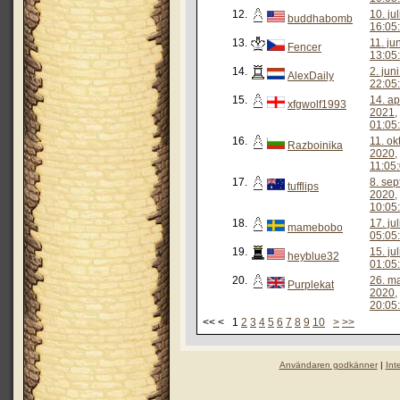
12.
10. ju
buddhabomb
16:05
13.
11. ju
Fencer
13:05
14.
2. jun
AlexDaily
22:05
15.
14. ap
xfgwolf1993
2021,
01:05
16.
11. ok
Razboinika
2020,
11:05
17.
8. se
tufflips
2020,
10:05
18.
17. ju
mamebobo
05:05
19.
15. ju
heyblue32
01:05
20.
26. m
Purplekat
2020,
20:05
<< < 1
2
3
4
5
6
7
8
9
10
>
>>
Användaren godkänner
|
Int