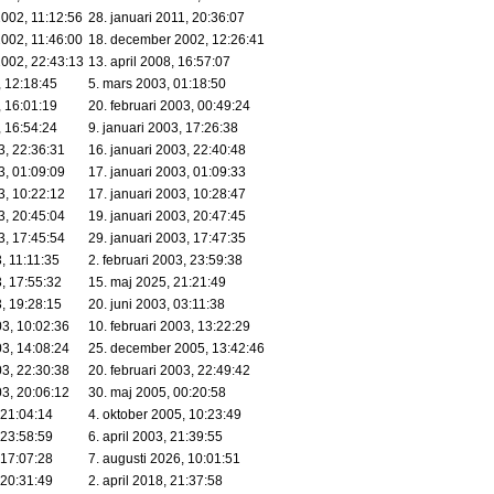
002, 11:12:56
28. januari 2011, 20:36:07
002, 11:46:00
18. december 2002, 12:26:41
002, 22:43:13
13. april 2008, 16:57:07
, 12:18:45
5. mars 2003, 01:18:50
, 16:01:19
20. februari 2003, 00:49:24
, 16:54:24
9. januari 2003, 17:26:38
3, 22:36:31
16. januari 2003, 22:40:48
3, 01:09:09
17. januari 2003, 01:09:33
3, 10:22:12
17. januari 2003, 10:28:47
3, 20:45:04
19. januari 2003, 20:47:45
3, 17:45:54
29. januari 2003, 17:47:35
3, 11:11:35
2. februari 2003, 23:59:38
3, 17:55:32
15. maj 2025, 21:21:49
3, 19:28:15
20. juni 2003, 03:11:38
03, 10:02:36
10. februari 2003, 13:22:29
03, 14:08:24
25. december 2005, 13:42:46
03, 22:30:38
20. februari 2003, 22:49:42
03, 20:06:12
30. maj 2005, 00:20:58
 21:04:14
4. oktober 2005, 10:23:49
 23:58:59
6. april 2003, 21:39:55
 17:07:28
7. augusti 2026, 10:01:51
 20:31:49
2. april 2018, 21:37:58