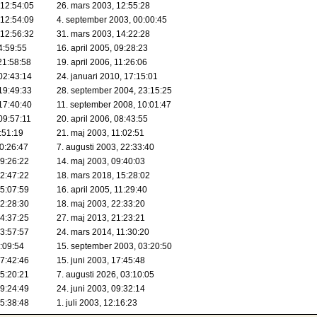
 12:54:05
26. mars 2003, 12:55:28
 12:54:09
4. september 2003, 00:00:45
 12:56:32
31. mars 2003, 14:22:28
14:59:55
16. april 2005, 09:28:23
 21:58:58
19. april 2006, 11:26:06
 02:43:14
24. januari 2010, 17:15:01
 19:49:33
28. september 2004, 23:15:25
 17:40:40
11. september 2008, 10:01:47
 09:57:11
20. april 2006, 08:43:55
:51:19
21. maj 2003, 11:02:51
20:26:47
7. augusti 2003, 22:33:40
09:26:22
14. maj 2003, 09:40:03
12:47:22
18. mars 2018, 15:28:02
15:07:59
16. april 2005, 11:29:40
22:28:30
18. maj 2003, 22:33:20
14:37:25
27. maj 2013, 21:23:21
13:57:57
24. mars 2014, 11:30:20
1:09:54
15. september 2003, 03:20:50
17:42:46
15. juni 2003, 17:45:48
05:20:21
7. augusti 2026, 03:10:05
09:24:49
24. juni 2003, 09:32:14
15:38:48
1. juli 2003, 12:16:23