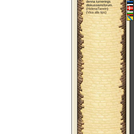
denna turnerings
diskussionsforum.
(
HelenaTanein
)
(
Visa alla tips
)