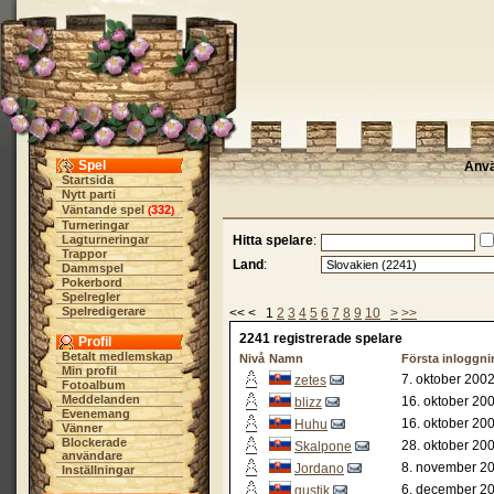
Spel
Anv
Startsida
Nytt parti
Väntande spel
332
(
)
Turneringar
Lagturneringar
Hitta spelare
:
Trappor
Land
:
Dammspel
Pokerbord
Spelregler
Spelredigerare
<< < 1
2
3
4
5
6
7
8
9
10
>
>>
2241 registrerade spelare
Profil
Betalt medlemskap
Nivå
Namn
Första inloggn
Min profil
7. oktober 2002
zetes
Fotoalbum
Meddelanden
16. oktober 200
blizz
Evenemang
16. oktober 20
Huhu
Vänner
Blockerade
28. oktober 20
Skalpone
användare
8. november 20
Jordano
Inställningar
6. december 20
gustik