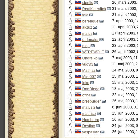
26. mars 2003,
stenlis
31. mars 2003,
RealKillswitch
31. mars 2003,
tele
7. april 2003, 
berenque
11. april 2003,
akzuz
17. april 2003,
matus
22. april 2003,
radonator
23. april 2003,
otep
26. april 2003,
WEREWOLF
7. maj 2003, 11
Ondrejko
11. maj 2003, 
vudyf3
14. maj 2003, 
Mathias
15. maj 2003, 
Miro007
15. maj 2003, 
joko
18. maj 2003, 
DonDiego
22. maj 2003, 
ofthe
26. maj 2003, 
presburger
6. juni 2003, 0
matus 2
15. juni 2003, 
maurice
16. juni 2003, 
Hombrero
24. juni 2003, 
Destiny
26. juni 2003, 
vespasian