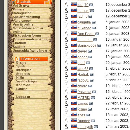
Statistik
10. december 2
juraj70
Vad är nytt
Vinnare
17. december 2
hornakf
Ratinglistor
19. december 2
radino
Spelarförteckning
Vängrupper
5. januari 2003
caligulla
Vem är online
7. januari 2003
pukanec
Motståndare som är
online
9. januari 2003
Don Pedro
Diskussionsforum
Opinionsundersökningar
16. januari 200
unnamed
Chatrum
17. januari 200
stanisko007
Statistik
Uppnådda framgångar
17. januari 200
clever
19. januari 200
ddodo
Information
Brains
29. januari 200
goofi
Språk
1. februari 200
jano68
Intervjuer
Stöd oss
5. februari 200
Hadiak
Hjälp
5. februari 200
rado81
Vanliga frågor
Kontakta
10. februari 20
chloro
Länkar
16. februari 20
Potvorka
Logga ut
20. februari 20
MATRIX
22. februari 20
yames
17. mars 2003,
jozino
18. mars 2003,
altes
20. mars 2003,
Dundee
24. mars 2003,
apocrypth