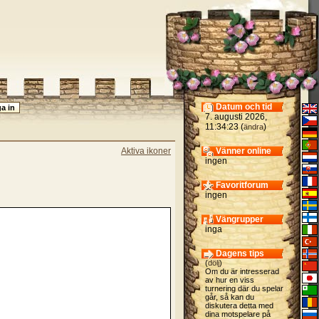
Datum och tid
7. augusti 2026,
11:34:23 (
)
ändra
Aktiva ikoner
Vänner online
ingen
Favoritforum
ingen
Vängrupper
inga
Dagens tips
(
dölj
)
Om du är intresserad
av hur en viss
turnering där du spelar
går, så kan du
diskutera detta med
dina motspelare på