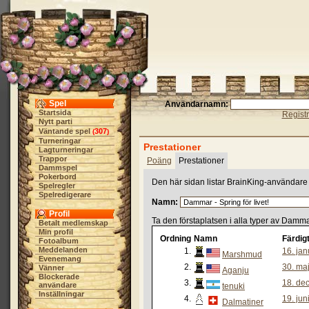
Spel
Användarnamn:
Startsida
Regist
Nytt parti
Väntande spel
307
(
)
Turneringar
Prestationer
Lagturneringar
Trappor
Poäng
Prestationer
Dammspel
Pokerbord
Den här sidan listar BrainKing-användare 
Spelregler
Spelredigerare
Namn:
Profil
Ta den förstaplatsen i alla typer av Damm
Betalt medlemskap
Min profil
Ordning
Namn
Färdig
Fotoalbum
Meddelanden
1.
16. jan
Marshmud
Evenemang
2.
30. ma
Vänner
Aganju
Blockerade
3.
18. de
användare
tenuki
Inställningar
4.
19. jun
Dalmatiner