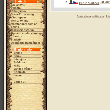
Statistik
5.
10. apr
Pedro Martínez
Vad är nytt
Vinnare
Ratinglistor
Spelarförteckning
Användaren godkänner
|
Int
Vängrupper
Vem är online
Motståndare som är
online
Diskussionsforum
Opinionsundersökningar
Chatrum
Statistik
Uppnådda framgångar
Information
Brains
Språk
Intervjuer
Stöd oss
Hjälp
Vanliga frågor
Kontakta
Länkar
Logga ut