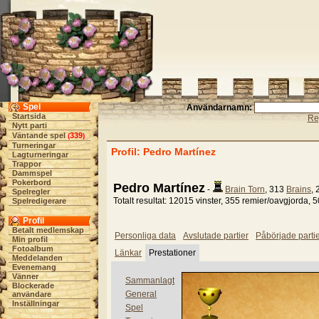
Spel
Användarnamn:
Startsida
Re
Nytt parti
Väntande spel
339
(
)
Turneringar
Profil: Pedro Martínez
Lagturneringar
Trappor
Dammspel
Pokerbord
Pedro Martínez
-
Brain Torn
, 313
Brains
,
Spelregler
Totalt resultat: 12015 vinster, 355 remier/oavgjorda, 5
Spelredigerare
Profil
Betalt medlemskap
Personliga data
Avslutade partier
Påbörjade parti
Min profil
Fotoalbum
Länkar
Prestationer
Meddelanden
Evenemang
Vänner
Sammanlagt
Blockerade
General
användare
Inställningar
Spel