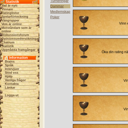
Turneringar
Statistik
Vad är nytt
Dammar
Vinnare
Medlemskap
Ratinglistor
Spelarförteckning
Poker
Vängrupper
Vinn 
Vem är online
Motståndare som är
online
Diskussionsforum
Opinionsundersökningar
Chatrum
Statistik
Uppnådda framgångar
Öka din rating nä
Information
Brains
Språk
Intervjuer
Stöd oss
Hjälp
Vanliga frågor
Vi
Kontakta
Länkar
Logga ut
Vi