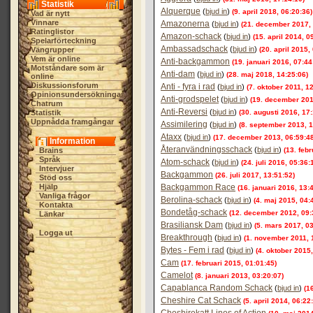
Statistik
Alquerque
(
bjud in
)
(9. april 2018, 06:20:36)
Vad är nytt
Vinnare
Amazonerna
(
bjud in
)
(21. december 2017, 
Ratinglistor
Amazon-schack
(
bjud in
)
(15. april 2014, 0
Spelarförteckning
Ambassadschack
(
bjud in
)
Vängrupper
(20. april 2015,
Vem är online
Anti-backgammon
(19. januari 2016, 07:44
Motståndare som är
Anti-dam
(
bjud in
)
(28. maj 2018, 14:25:06)
online
Diskussionsforum
Anti - fyra i rad
(
bjud in
)
(7. oktober 2011, 12
Opinionsundersökningar
Anti-grodspelet
(
bjud in
)
(19. december 201
Chatrum
Anti-Reversi
(
bjud in
)
Statistik
(30. augusti 2016, 17
Uppnådda framgångar
Assimilering
(
bjud in
)
(8. september 2013, 1
Ataxx
(
bjud in
)
(17. december 2013, 06:59:48
Information
Återanvändningsschack
(
bjud in
)
Brains
(13. feb
Språk
Atom-schack
(
bjud in
)
(24. juli 2016, 05:36:
Intervjuer
Backgammon
(26. juli 2017, 13:51:52)
Stöd oss
Hjälp
Backgammon Race
(16. januari 2016, 13:
Vanliga frågor
Berolina-schack
(
bjud in
)
(4. maj 2015, 04:
Kontakta
Bondetåg-schack
(12. december 2012, 09:
Länkar
Brasiliansk Dam
(
bjud in
)
(5. mars 2017, 03
Logga ut
Breakthrough
(
bjud in
)
(1. november 2011, 
Bytes - Fem i rad
(
bjud in
)
(4. oktober 2015,
Cam
(17. februari 2015, 01:01:45)
Camelot
(8. januari 2013, 03:20:07)
Capablanca Random Schack
(
bjud in
)
(1
Cheshire Cat Schack
(5. april 2014, 06:22