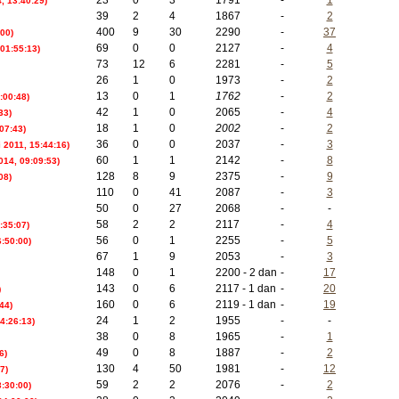
23
0
3
1791
-
1
, 13:40:29)
39
2
4
1867
-
2
400
9
30
2290
-
37
:00)
69
0
0
2127
-
4
 01:55:13)
73
12
6
2281
-
5
26
1
0
1973
-
2
13
0
1
1762
-
2
4:00:48)
42
1
0
2065
-
4
33)
18
1
0
2002
-
2
:07:43)
36
0
0
2037
-
3
ni 2011, 15:44:16)
60
1
1
2142
-
8
014, 09:09:53)
128
8
9
2375
-
9
08)
110
0
41
2087
-
3
50
0
27
2068
-
-
58
2
2
2117
-
4
:35:07)
56
0
1
2255
-
5
:50:00)
67
1
9
2053
-
3
148
0
1
2200 - 2 dan
-
17
143
0
6
2117 - 1 dan
-
20
)
160
0
6
2119 - 1 dan
-
19
44)
24
1
2
1955
-
-
4:26:13)
38
0
8
1965
-
1
49
0
8
1887
-
2
6)
130
4
50
1981
-
12
7)
59
2
2
2076
-
2
:30:00)