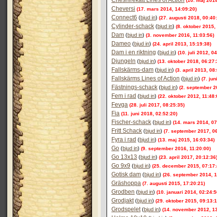
Cheshirekatt Lines of Action
(10. maj 2014
Cheversi
(17. mars 2014, 14:09:20)
Connect6
(
bjud in
)
(27. augusti 2018, 00:40
Cylinder-schack
(
bjud in
)
(8. oktober 2015,
Dam
(
bjud in
)
(3. november 2016, 11:03:56)
Dameo
(
bjud in
)
(24. april 2013, 15:19:38)
Dam i en riktning
(
bjud in
)
(10. juli 2012, 0
Djungeln
(
bjud in
)
(13. oktober 2018, 06:27:
Fallskärms-dam
(
bjud in
)
(3. april 2013, 08
Fallskärms Lines of Action
(
bjud in
)
(7. ju
Fästnings-schack
(
bjud in
)
(2. september 2
Fem i rad
(
bjud in
)
(22. oktober 2012, 11:48:
Fevga
(28. juli 2017, 08:25:35)
Fia
(11. juni 2018, 02:52:20)
Fischer-schack
(
bjud in
)
(14. mars 2014, 07
Fritt Schack
(
bjud in
)
(7. september 2017, 06
Fyra i rad
(
bjud in
)
(13. maj 2015, 16:03:34)
Go
(
bjud in
)
(9. september 2016, 11:20:00)
Go 13x13
(
bjud in
)
(23. april 2017, 20:12:36
Go 9x9
(
bjud in
)
(25. december 2015, 07:17:
Gotisk dam
(
bjud in
)
(26. september 2014, 1
Gräshoppa
(7. augusti 2015, 17:20:21)
Grodben
(
bjud in
)
(10. januari 2014, 02:24:5
Grodjakt
(
bjud in
)
(29. oktober 2015, 09:13:1
Grodspelet
(
bjud in
)
(14. november 2012, 13