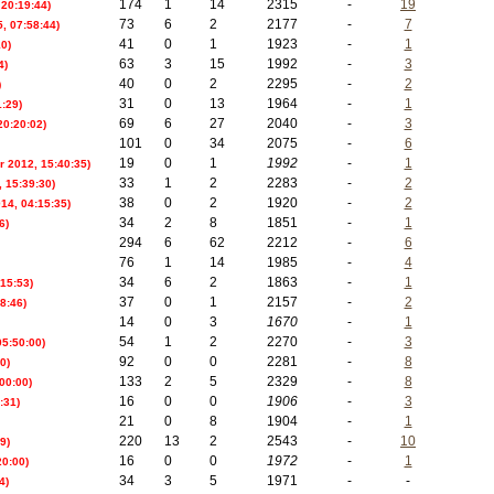
174
1
14
2315
-
19
 20:19:44)
73
6
2
2177
-
7
5, 07:58:44)
41
0
1
1923
-
1
10)
63
3
15
1992
-
3
4)
40
0
2
2295
-
2
)
31
0
13
1964
-
1
1:29)
69
6
27
2040
-
3
20:20:02)
101
0
34
2075
-
6
19
0
1
1992
-
1
r 2012, 15:40:35)
33
1
2
2283
-
2
 15:39:30)
38
0
2
1920
-
2
14, 04:15:35)
34
2
8
1851
-
1
6)
294
6
62
2212
-
6
76
1
14
1985
-
4
34
6
2
1863
-
1
:15:53)
37
0
1
2157
-
2
8:46)
14
0
3
1670
-
1
54
1
2
2270
-
3
05:50:00)
92
0
0
2281
-
8
0)
133
2
5
2329
-
8
:00:00)
16
0
0
1906
-
3
:31)
21
0
8
1904
-
1
220
13
2
2543
-
10
9)
16
0
0
1972
-
1
20:00)
34
3
5
1971
-
-
4)