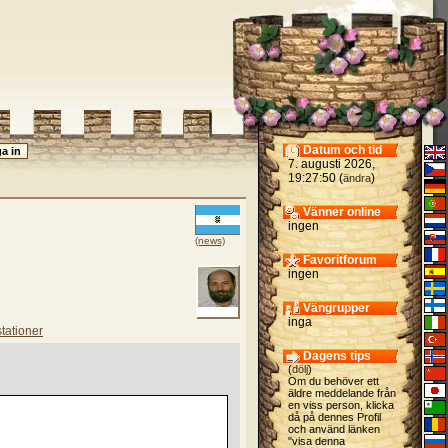
Datum och tid
7. augusti 2026,
19:27:50 (
)
ändra
Vänner online
ingen
(news)
Favoritforum
ingen
Vängrupper
inga
tationer
Dagens tips
(
dölj
)
Om du behöver ett
äldre meddelande från
en viss person, klicka
då på dennes Profil
och använd länken
"visa denna