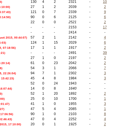
130
4
2
2321
-
10
8)
27
1
2
2039
-
2
:10:00)
121
0
7
2339
-
9
5:37:43)
90
0
6
2125
-
6
0:14:50)
22
0
0
2521
-
2
-
-
-
2153
-
17
-
-
-
2414
-
-
57
2
1
2142
-
4
usti 2015, 00:44:07)
124
1
15
2029
-
6
6:03)
17
1
1
1917
-
2
8, 07:18:56)
-
-
-
2491
-
39
:21)
27
1
0
2197
-
2
61
0
23
2042
-
2
:20:14)
54
3
1
2066
-
7
9)
94
7
1
2302
-
3
5, 22:26:04)
45
4
8
1984
-
3
, 15:42:15)
52
0
24
1943
-
-
14
0
8
1640
-
-
 16:07:44)
52
1
20
1892
-
2
0)
25
0
10
1700
-
1
:00)
41
1
0
1955
-
3
:01:47)
47
5
4
2085
-
1
:27)
90
1
0
2103
-
8
 17:06:56)
47
0
4
2252
-
4
02:46:43)
20
0
1
1925
-
2
 2015, 17:10:00)