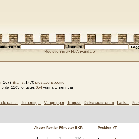
ändarnamn:
Lösenord:
Registrering av Ny Användare
n
, 1678
Brains
, 1470
prestationspoäng
gjorda, 1103 förluster,
654
vunna turneringar
ade partier
Turneringar
Vängrupper
Trappor
Diskussionsforum
Länkar
Pres
Vinster
Remier
Förluster
BKR
Position
VT
83
1
2
2246
-
5