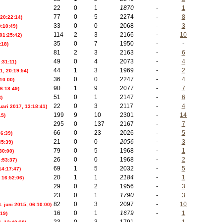
22
0
1
1870
-
1
77
0
5
2274
-
8
20:22:14)
33
0
0
2068
-
3
9:10:49)
114
2
3
2166
-
10
 01:25:42)
35
0
7
1950
-
-
:18)
81
2
3
2163
-
6
49
0
4
2073
-
4
:31:11)
44
1
3
1969
-
2
1, 20:19:54)
36
0
0
2247
-
4
:10:00)
90
1
9
2077
-
7
6:18:49)
51
0
1
2147
-
6
)
22
0
3
2117
-
4
ruari 2017, 13:18:41)
199
9
10
2301
-
14
15)
295
0
137
2167
-
7
66
0
23
2026
-
5
46:39)
21
0
0
2056
-
3
45:39)
79
0
5
1968
-
1
30:00)
26
0
0
1968
-
2
:53:37)
69
1
5
2032
-
5
14:17:47)
20
1
1
2184
-
1
 16:52:06)
29
0
2
1956
-
3
23
0
1
1790
-
3
82
0
3
2097
-
10
6. juni 2015, 06:10:00)
16
0
1
1679
-
1
:19)