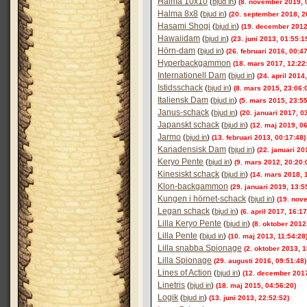
Halma 10x10
(
bjud in
)
(8. november 2019, 
Halma 8x8
(
bjud in
)
(20. september 2018, 2
Hasami Shogi
(
bjud in
)
(19. december 2012
Hawaiidam
(
bjud in
)
(23. juni 2013, 01:55:1
Hörn-dam
(
bjud in
)
(26. februari 2016, 00:4
Hyperbackgammon
(18. mars 2017, 12:22
Internationell Dam
(
bjud in
)
(24. april 2014
Istidsschack
(
bjud in
)
(8. mars 2015, 23:06:
Italiensk Dam
(
bjud in
)
(5. mars 2015, 23:55
Janus-schack
(
bjud in
)
(20. januari 2017, 0
Japanskt schack
(
bjud in
)
(12. maj 2019, 06
Jarmo
(
bjud in
)
(13. februari 2013, 00:17:48)
Kanadensisk Dam
(
bjud in
)
(22. januari 20
Keryo Pente
(
bjud in
)
(9. mars 2012, 20:20:
Kinesiskt schack
(
bjud in
)
(14. mars 2018, 
Klon-backgammon
(29. januari 2019, 13:5
Kungen i hörnet-schack
(
bjud in
)
(19. nov
Legan schack
(
bjud in
)
(6. april 2017, 16:17
Lilla Keryo Pente
(
bjud in
)
(8. oktober 2012
Lilla Pente
(
bjud in
)
(10. maj 2013, 11:54:28
Lilla snabba Spionage
(2. oktober 2013, 1
Lilla Spionage
(29. augusti 2016, 09:51:48)
Lines of Action
(
bjud in
)
(12. december 2017
Linetris
(
bjud in
)
(18. maj 2015, 04:56:20)
Logik
(
bjud in
)
(13. juni 2013, 22:52:52)