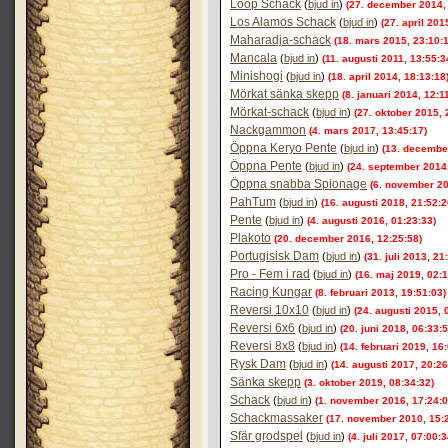
Loop Schack
(
bjud in
)
(27. december 2014,
Los Alamos Schack
(
bjud in
)
(27. april 201
Maharadja-schack
(18. mars 2015, 23:10:
Mancala
(
bjud in
)
(11. augusti 2011, 13:55:3
Minishogi
(
bjud in
)
(18. april 2014, 18:13:18
Mörkat sänka skepp
(8. januari 2014, 12:1
Mörkat-schack
(
bjud in
)
(27. oktober 2015, 
Nackgammon
(4. mars 2017, 13:45:17)
Öppna Keryo Pente
(
bjud in
)
(13. decembe
Öppna Pente
(
bjud in
)
(24. september 2014,
Öppna snabba Spionage
(6. november 20
PahTum
(
bjud in
)
(16. augusti 2018, 21:52:2
Pente
(
bjud in
)
(4. augusti 2016, 01:23:33)
Plakoto
(20. december 2016, 12:25:58)
Portugisisk Dam
(
bjud in
)
(31. juli 2013, 21
Pro - Fem i rad
(
bjud in
)
(16. maj 2019, 02:1
Racing Kungar
(8. februari 2013, 19:51:03)
Reversi 10x10
(
bjud in
)
(24. augusti 2015, 
Reversi 6x6
(
bjud in
)
(20. juni 2018, 06:33:5
Reversi 8x8
(
bjud in
)
(14. februari 2019, 16
Rysk Dam
(
bjud in
)
(14. augusti 2017, 20:26
Sänka skepp
(3. oktober 2019, 08:34:32)
Schack
(
bjud in
)
(1. november 2016, 17:24:0
Schackmassaker
(17. november 2010, 15:
Sfär grodspel
(
bjud in
)
(4. juli 2017, 07:00:3