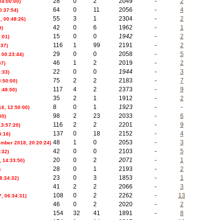
28
0
2
2049
-
2
04:00:00)
64
0
11
2056
-
4
0:37:54)
55
3
1
2304
-
2
, 00:48:26)
42
0
6
1962
-
1
9)
15
0
0
1942
-
2
7:01)
116
1
99
2191
-
2
:37)
29
0
0
2058
-
5
, 00:23:44)
46
1
2
2019
-
2
07)
22
0
0
1944
-
3
:33)
75
2
2
2183
-
7
3:50:00)
117
4
2
2373
-
9
:48:50)
35
2
1
1912
-
2
8
0
1
1923
-
-
16, 12:50:00)
98
2
23
2033
-
6
00)
116
2
2
2201
-
9
13:57:20)
137
0
18
2152
-
4
5:16)
48
1
0
2053
-
3
ember 2018, 20:20:24)
42
0
0
2103
-
5
:32)
20
0
2
2071
-
1
, 14:33:50)
28
0
1
2193
-
2
)
23
0
3
1853
-
1
8:34:32)
41
2
2
2066
-
3
108
0
2
2262
-
13
, 06:34:31)
46
0
2
2020
-
2
154
32
41
1891
-
8