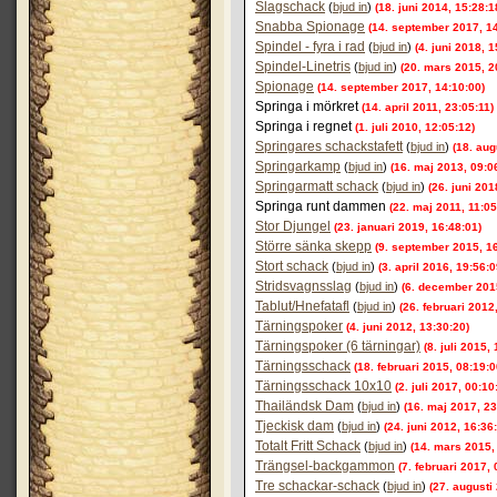
Slagschack
(
bjud in
)
(18. juni 2014, 15:28:1
Snabba Spionage
(14. september 2017, 14
Spindel - fyra i rad
(
bjud in
)
(4. juni 2018, 1
Spindel-Linetris
(
bjud in
)
(20. mars 2015, 2
Spionage
(14. september 2017, 14:10:00)
Springa i mörkret
(14. april 2011, 23:05:11)
Springa i regnet
(1. juli 2010, 12:05:12)
Springares schackstafett
(
bjud in
)
(18. aug
Springarkamp
(
bjud in
)
(16. maj 2013, 09:0
Springarmatt schack
(
bjud in
)
(26. juni 201
Springa runt dammen
(22. maj 2011, 11:05
Stor Djungel
(23. januari 2019, 16:48:01)
Större sänka skepp
(9. september 2015, 16
Stort schack
(
bjud in
)
(3. april 2016, 19:56:0
Stridsvagnsslag
(
bjud in
)
(6. december 201
Tablut/Hnefatafl
(
bjud in
)
(26. februari 2012
Tärningspoker
(4. juni 2012, 13:30:20)
Tärningspoker (6 tärningar)
(8. juli 2015,
Tärningsschack
(18. februari 2015, 08:19:0
Tärningsschack 10x10
(2. juli 2017, 00:10
Thailändsk Dam
(
bjud in
)
(16. maj 2017, 23
Tjeckisk dam
(
bjud in
)
(24. juni 2012, 16:36
Totalt Fritt Schack
(
bjud in
)
(14. mars 2015,
Trängsel-backgammon
(7. februari 2017, 
Tre schackar-schack
(
bjud in
)
(27. augusti