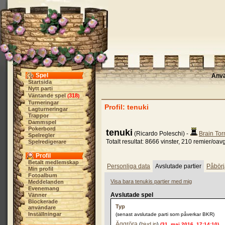
Spel
Anv
Startsida
Nytt parti
Väntande spel
318
(
)
Turneringar
Profil: tenuki
Lagturneringar
Trappor
Dammspel
Pokerbord
tenuki
(Ricardo Poleschi) -
Brain Tor
Spelregler
Totalt resultat: 8666 vinster, 210 remier/oav
Spelredigerare
Profil
Betalt medlemskap
Personliga data
Avslutade partier
Påbörj
Min profil
Fotoalbum
Visa bara tenukis partier med mig
Meddelanden
Evenemang
Avslutade spel
Vänner
Blockerade
Typ
användare
Inställningar
(senast avslutade parti som påverkar BKR)
Äggröra
(
bjud in
)
(31. maj 2016, 17:14:10)