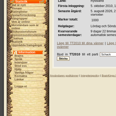
Land:
Ryssland
Statistik
Vad är nytt
Första inloggning:
5. oktober 2010, 
Vinnare
Senaste åtgärd:
5. augusti 2026, 
Ratinglistor
startsidan
Spelarförteckning
Vängrupper
Marker totalt:
1000
Vem är online
Motståndare som är
Helgdagar:
Lördag och Sönd
online
Kvarvarande
9 dagar 22 timmar
Diskussionsforum
semesterdagar:
automatisk semes
Opinionsundersökningar
Chatrum
Statistik
Lägg till TT2010 till dina vänner
|
Lägg t
Uppnådda framgångar
ovänner
Information
Bjud in
TT2010
till ett parti
Brains
Språk
Intervjuer
Stöd oss
Hjälp
Vanliga frågor
Användaren godkänner
|
Integritetspolicy
|
BrainKings 
Kontakta
Länkar
Logga ut