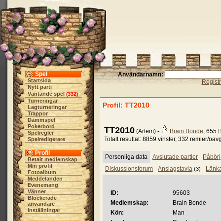
Spel
Användarnamn:
Startsida
Regist
Nytt parti
Väntande spel
332
(
)
Turneringar
Profil: TT2010
Lagturneringar
Trappor
Dammspel
Pokerbord
TT2010
(Artem) -
Brain Bonde
, 655
B
Spelregler
Totalt resultat: 8859 vinster, 332 remier/oav
Spelredigerare
Profil
Personliga data
Avslutade partier
Påbörj
Betalt medlemskap
Min profil
Diskussionsforum
Anslagstavla
Länk
(3)
Fotoalbum
Meddelanden
Evenemang
Vänner
ID:
95603
Blockerade
Medlemskap:
Brain Bonde
användare
Inställningar
Kön:
Man