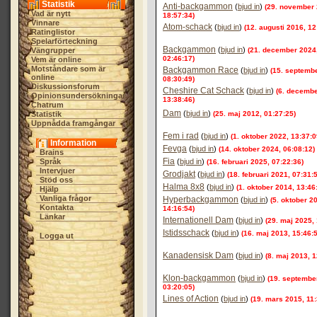
Statistik
Anti-backgammon
(
bjud in
)
(29. november 
Vad är nytt
18:57:34)
Vinnare
Atom-schack
(
bjud in
)
(12. augusti 2016, 12
Ratinglistor
Spelarförteckning
Backgammon
(
bjud in
)
Vängrupper
(21. december 2024
02:46:17)
Vem är online
Motståndare som är
Backgammon Race
(
bjud in
)
(15. septemb
online
08:30:49)
Diskussionsforum
Cheshire Cat Schack
(
bjud in
)
(6. decembe
Opinionsundersökningar
13:38:46)
Chatrum
Dam
(
bjud in
)
Statistik
(25. maj 2012, 01:27:25)
Uppnådda framgångar
Fem i rad
(
bjud in
)
(1. oktober 2022, 13:37:0
Information
Fevga
(
bjud in
)
(14. oktober 2024, 06:08:12)
Brains
Fia
Språk
(
bjud in
)
(16. februari 2025, 07:22:36)
Intervjuer
Grodjakt
(
bjud in
)
(18. februari 2021, 07:31:
Stöd oss
Halma 8x8
(
bjud in
)
(1. oktober 2014, 13:46
Hjälp
Vanliga frågor
Hyperbackgammon
(
bjud in
)
(5. oktober 2
Kontakta
14:16:54)
Länkar
Internationell Dam
(
bjud in
)
(29. maj 2025,
Istidsschack
(
bjud in
)
(16. maj 2013, 15:46:
Logga ut
Kanadensisk Dam
(
bjud in
)
(8. maj 2013, 1
Klon-backgammon
(
bjud in
)
(19. septembe
03:20:05)
Lines of Action
(
bjud in
)
(19. mars 2015, 11: