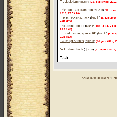
Tjeckisk dam
(
bjud in
)
(28. september 2012,
Trängsel-backgammon
(
bjud in
)
(11. sept
2016, 17:53:28)
Tre schackar-schack
(
bjud in
)
(6. juni 2016
13:58:40)
Tretärningspoker
(
bjud in
)
(13. oktober 202
04:22:20)
Trippel Tärningspoker 6D
(
bjud in
)
(9. maj
11:54:23)
Tvetydigt Schack
(
bjud in
)
(24. juni 2015, 1
Vidunderschack
(
bjud in
)
(5. augusti 2015,
Totalt
Användaren godkänner
|
Int