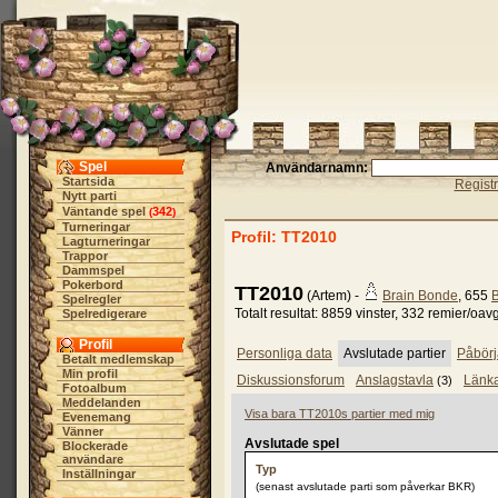
Spel
Användarnamn:
Startsida
Regist
Nytt parti
Väntande spel
342
(
)
Turneringar
Profil: TT2010
Lagturneringar
Trappor
Dammspel
Pokerbord
TT2010
(Artem) -
Brain Bonde
, 655
B
Spelregler
Totalt resultat: 8859 vinster, 332 remier/oav
Spelredigerare
Profil
Personliga data
Avslutade partier
Påbörj
Betalt medlemskap
Min profil
Diskussionsforum
Anslagstavla
Länk
(3)
Fotoalbum
Meddelanden
Visa bara TT2010s partier med mig
Evenemang
Vänner
Avslutade spel
Blockerade
användare
Typ
Inställningar
(senast avslutade parti som påverkar BKR)