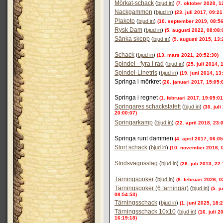
Mörkat-schack
(
bjud in
)
(7. oktober 2020, 1
Nackgammon
(
bjud in
)
(23. juli 2017, 09:21
Plakoto
(
bjud in
)
(10. september 2019, 08:56
Rysk Dam
(
bjud in
)
(5. augusti 2022, 08:08:
Sänka skepp
(
bjud in
)
(9. augusti 2015, 13:
Schack
(
bjud in
)
(13. mars 2021, 20:52:30)
Spindel - fyra i rad
(
bjud in
)
(25. juli 2014, 
Spindel-Linetris
(
bjud in
)
(19. juni 2014, 13
Springa i mörkret
(26. januari 2017, 15:05:
Springa i regnet
(1. februari 2017, 19:05:01
Springares schackstafett
(
bjud in
)
(30. juli
20:00:07)
Springarkamp
(
bjud in
)
(22. april 2018, 23:
Springa runt dammen
(4. april 2017, 06:05
Stort schack
(
bjud in
)
(10. november 2016, 
Stridsvagnsslag
(
bjud in
)
(28. juli 2013, 22
Tärningspoker
(
bjud in
)
(8. februari 2026, 0
Tärningspoker (6 tärningar)
(
bjud in
)
(5. j
08:54:53)
Tärningsschack
(
bjud in
)
(1. juni 2025, 18:
Tärningsschack 10x10
(
bjud in
)
(16. juli 2
16:19:18)