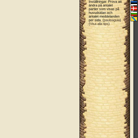
Inställningar. Prova att
ändra på antalet
partier som visas på
huvudsidan och
antalet meddelanden
per sida. (
pauloaguia
)
(
Visa alla tips
)