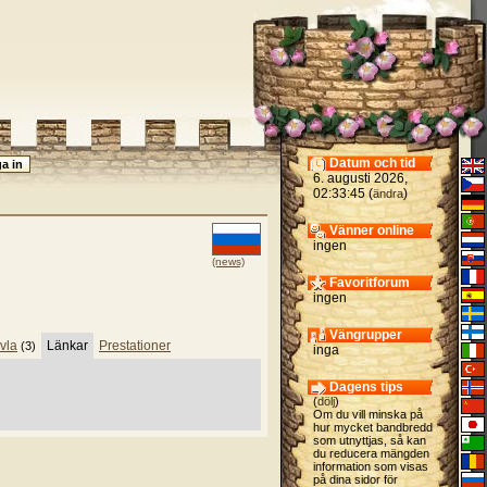
Datum och tid
6. augusti 2026,
02:33:45 (
)
ändra
Vänner online
ingen
(news)
Favoritforum
ingen
Vängrupper
vla
Länkar
Prestationer
(3)
inga
Dagens tips
(
dölj
)
Om du vill minska på
hur mycket bandbredd
som utnyttjas, så kan
du reducera mängden
information som visas
på dina sidor för