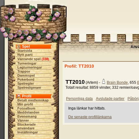
Spel
Anv
Startsida
Nytt parti
Väntande spel
338
(
)
Turneringar
Profil: TT2010
Lagturneringar
Trappor
Dammspel
Pokerbord
TT2010
(Artem) -
Brain Bonde
, 655
B
Spelregler
Totalt resultat: 8859 vinster, 332 remier/oav
Spelredigerare
Profil
Personliga data
Avslutade partier
Påbörj
Betalt medlemskap
Min profil
Inga länkar har hittats.
Fotoalbum
Meddelanden
Evenemang
De senaste profillänkarna
Vänner
Blockerade
användare
Inställningar