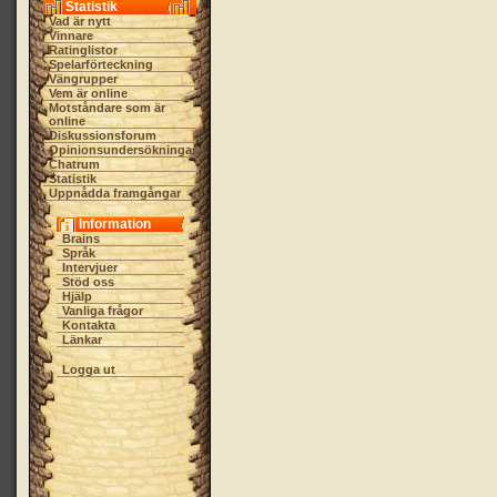
Statistik
Vad är nytt
Vinnare
Ratinglistor
Spelarförteckning
Vängrupper
Vem är online
Motståndare som är
online
Diskussionsforum
Opinionsundersökningar
Chatrum
Statistik
Uppnådda framgångar
Information
Brains
Språk
Intervjuer
Stöd oss
Hjälp
Vanliga frågor
Kontakta
Länkar
Logga ut