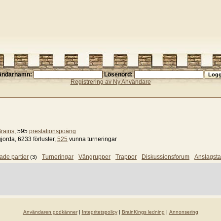
ändarnamn:
Lösenord:
Registrering av Ny Användare
rains
, 595
prestationspoäng
gjorda, 6233 förluster,
525
vunna turneringar
ade partier
Turneringar
Vängrupper
Trappor
Diskussionsforum
Anslagsta
(3)
Användaren godkänner
|
Integritetspolicy
|
BrainKings ledning
|
Annonsering