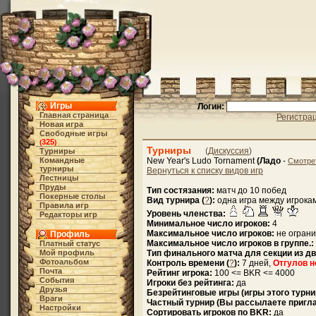
Игры
Логин:
Главная страница
Регистра
Новая игра
Свободные игры
325
(
)
Турниры
(
Дискуссия
)
Турниры
Командные
New Year's Ludo Tornament
(Ладо
-
Смотре
турниры
Вернуться к списку видов игр
Лестницы
Пруды
Тип состязания:
матч до 10 побед
Покерные столы
Вид турнира (
?
):
одна игра между игрока
Правила игр
Уровень членства:
Редакторы игр
Минимальное число игроков:
4
Максимальное число игроков:
не огран
Профиль
Максимальное число игроков в группе.:
Платный статус
Мой профиль
Тип финального матча для секции из дв
Фотоальбом
Контроль времени (
?
):
7 дней,
Отгулов н
Почта
Рейтинг игрока:
100 <= BKR <= 4000
События
Игроки без рейтинга:
да
Друзья
Безрейтинговые игры (игры этого турни
Враги
Частный турнир (Вы рассылаете пригл
Настройки
Сортировать игроков по BKR:
да