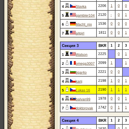
2206
1
0
0
4
Slavka
2120
-
0
1
5
gambler104
1536
0
0
0
6
Macht_nix
1811
0
0
1
7
ajtgirl
Секция 3
BKR
1
2
3
2225
0
1
1
Watson
2099
1
1
2
omega3007
2221
0
0
3
tigar4o
2198
1
0
1
4
karij
2190
1
1
1
5
Lukas 16
1978
0
0
1
6
balvan99
1742
0
1
1
7
doktorovak
Секция 4
BKR
1
2
3
1630
0
0