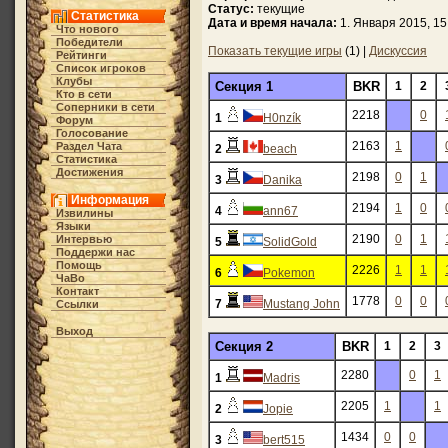
Статус:
текущие
Статистика
Дата и время начала:
1. Января 2015, 15
Что нового
Победители
Показать текущие игры
(1) |
Дискуссия
Рейтинги
Список игроков
Клубы
Секция 1
BKR
1
2
Кто в cети
Соперники в сети
2218
0
1
H0nzík
Форум
Голосование
2163
1
Раздел Чата
2
beach
Статистика
Достижения
2198
0
1
3
Danika
Информация
2194
1
0
4
ann67
Извилины
Языки
2190
0
1
Интервью
5
SolidGold
Поддержи нас
Помощь
2226
1
1
6
Pokemon
ЧаВо
Контакт
1778
0
0
7
Mustang John
Ссылки
Выход
Секция 2
BKR
1
2
3
2280
0
1
1
Madris
2205
1
1
2
Jopie
1434
0
0
3
bert515