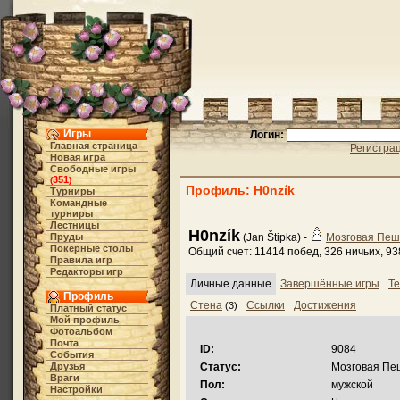
Игры
Логин:
Главная страница
Регистра
Новая игра
Свободные игры
351
(
)
Профиль: H0nzík
Турниры
Командные
турниры
Лестницы
H0nzík
Пруды
(Jan Štipka) -
Мозговая Пеш
Покерные столы
Общий счет: 11414 побед, 326 ничьих, 9
Правила игр
Редакторы игр
Личные данные
Завершённые игры
Те
Профиль
Стена
Ссылки
Достижения
(3)
Платный статус
Мой профиль
Фотоальбом
Почта
ID:
9084
События
Друзья
Статус:
Мозговая Пе
Враги
Пол:
мужской
Настройки