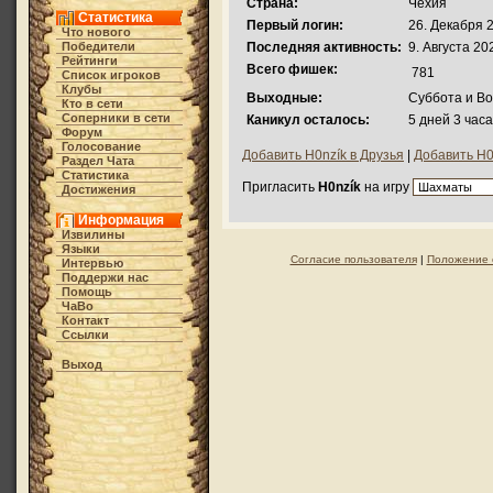
Страна:
Чехия
Статистика
Первый логин:
26. Декабря 2
Что нового
Победители
Последняя активность:
9. Августа 20
Рейтинги
Всего фишек:
781
Список игроков
Клубы
Выходные:
Суббота и В
Кто в cети
Соперники в сети
Каникул осталось:
5 дней 3 час
Форум
Голосование
Добавить H0nzík в Друзья
|
Добавить H0
Раздел Чата
Статистика
Пригласить
H0nzík
на игру
Достижения
Информация
Извилины
Языки
Согласие пользователя
|
Положение 
Интервью
Поддержи нас
Помощь
ЧаВо
Контакт
Ссылки
Выход