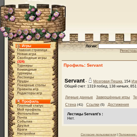
Игры
Логин:
Главная страница
Регистра
Новая игра
Свободные игры
324
(
)
Профиль: Servant
Турниры
Командные
турниры
Лестницы
Servant
Пруды
-
Мозговая Пешка
, 154
Из
Покерные столы
Общий счет: 1319 побед, 138 ничьих, 85
Правила игр
Редакторы игр
Личные данные
Завершённые игры
Те
Профиль
Стена
Ссылки
Достижения
(41)
(5)
Платный статус
Мой профиль
Фотоальбом
Лестицы Servant's :
Почта
Нет.
События
Друзья
Враги
Настройки
Согласие пользователя
|
Положение 