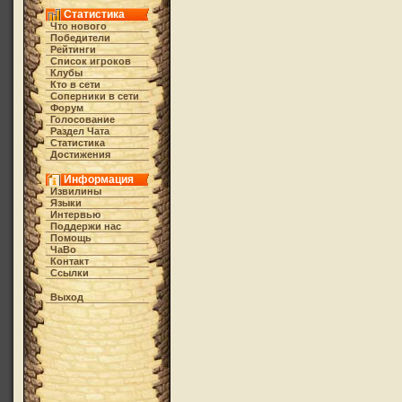
Статистика
Что нового
Победители
Рейтинги
Список игроков
Клубы
Кто в cети
Соперники в сети
Форум
Голосование
Раздел Чата
Статистика
Достижения
Информация
Извилины
Языки
Интервью
Поддержи нас
Помощь
ЧаВо
Контакт
Ссылки
Выход