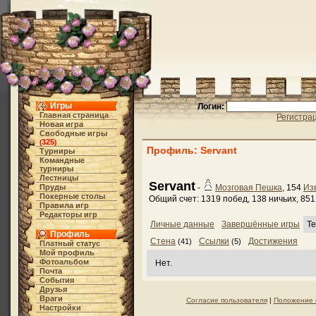
Игры
Логин:
Главная страница
Регистра
Новая игра
Свободные игры
325
(
)
Профиль: Servant
Турниры
Командные
турниры
Лестницы
Servant
Пруды
-
Мозговая Пешка
, 154
Из
Покерные столы
Общий счет: 1319 побед, 138 ничьих, 85
Правила игр
Редакторы игр
Личные данные
Завершённые игры
Те
Профиль
Стена
Ссылки
Достижения
(41)
(5)
Платный статус
Мой профиль
Фотоальбом
Нет.
Почта
События
Друзья
Враги
Согласие пользователя
|
Положение 
Настройки