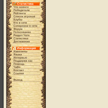
Статистика
Что нового
Победители
Рейтинги
Список игроков
Клубы
Кто в cети
Соперники в сети
Форум
Голосование
Раздел Чата
Статистика
Достижения
Информация
Извилины
Языки
Интервью
Поддержи нас
Помощь
ЧаВо
Контакт
Ссылки
Выход