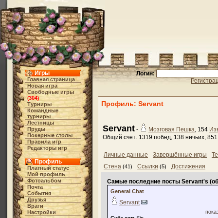
Игры
Логин:
Главная страница
Регистра
Новая игра
Свободные игры
304
(
)
Профиль: Servant
Турниры
Командные
турниры
Лестницы
Servant
Пруды
-
Мозговая Пешка
, 154
Из
Покерные столы
Общий счет: 1319 побед, 138 ничьих, 85
Правила игр
Редакторы игр
Личные данные
Завершённые игры
Те
Профиль
Стена
Ссылки
Достижения
(41)
(5)
Платный статус
Мой профиль
Фотоальбом
Самые последние посты Servant's (о
Почта
General Chat
События
Друзья
Servant
Враги
пока
Настройки