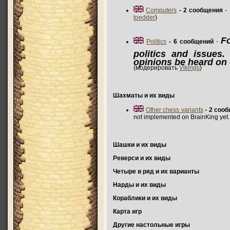
Computers
- 2 сообщения
- 
toedder
)
F
Politics
- 6 сообщений
-
politics and issues
opinions be heard on 
(модерировать
Vikings
)
Шахматы и их виды
Other chess variants
- 2 соо
not implemented on BrainKing ye
Шашки и их виды
Реверси и их виды
Четыре в ряд и их варианты
Нарды и их виды
Кораблики и их виды
Карта игр
Другие настольные игры