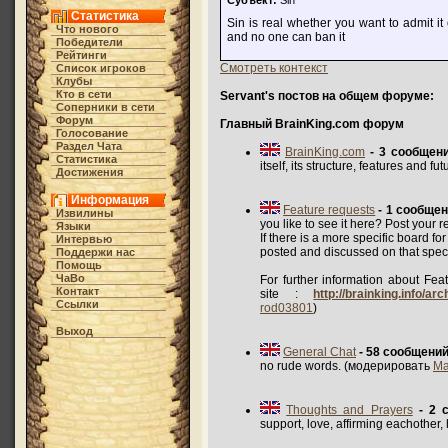
Субъект:
Sin
Статистика
Sin is real whether you want to admit it 
Что нового
and no one can ban it
Победители
Рейтинги
Смотреть контекст
Список игроков
Клубы
Кто в cети
Servant's постов на общем форуме:
Соперники в сети
Форум
Главный BrainKing.com форум
Голосование
Раздел Чата
BrainKing.com
- 3 сообщен
Статистика
itself, its structure, features and 
Достижения
Информация
Feature requests
- 1 сообще
Извилины
you like to see it here? Post your r
Языки
If there is a more specific board fo
Интервью
posted and discussed on that speci
Поддержи нас
Помощь
ЧаВо
For further information about Feat
Контакт
site :
http://brainking.info/a
Ссылки
rod03801
)
Выход
General Chat
- 58 сообщени
no rude words. (модерировать
Ma
Thoughts and Prayers
- 2 
support, love, affirming eachothe