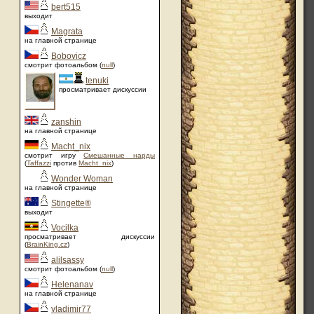
bert515
выходит
Magrata
на главной странице
Bobovicz
смотрит фотоальбом (
null
)
tenuki
просматривает дискуссии
zanshin
на главной странице
Macht_nix
смотрит игру
Смешанные нарды
(
Taffazzi
против
Macht_nix
)
Wonder Woman
на главной странице
Stingette®
выходит
Vocilka
просматривает дискуссии
(
BrainKing.cz
)
alilsassy
смотрит фотоальбом (
null
)
Helenanav
на главной странице
vladimir77