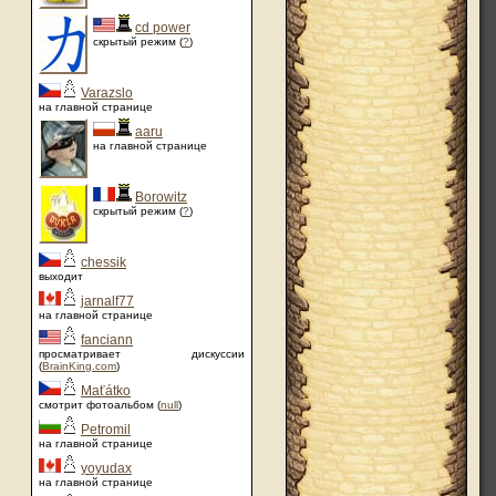
cd power
скрытый режим (
?
)
Varazslo
на главной странице
aaru
на главной странице
Borowitz
скрытый режим (
?
)
chessik
выходит
jarnalf77
на главной странице
fanciann
просматривает дискуссии
(
BrainKing.com
)
Maťátko
смотрит фотоальбом (
null
)
Petromil
на главной странице
yoyudax
на главной странице