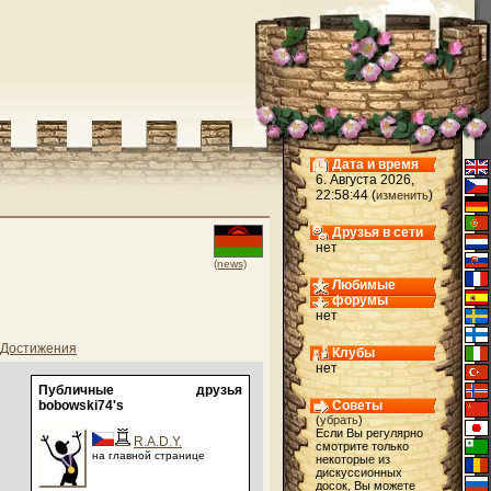
Дата и время
6. Августа 2026,
22:58:44 (
)
изменить
Друзья в сети
нет
(news)
Любимые
форумы
нет
Достижения
Клубы
нет
Публичные друзья
bobowski74's
Советы
(
убрать
)
Если Вы регулярно
R.A.D.Y.
смотрите только
на главной странице
некоторые из
дискуссионных
досок, Вы можете