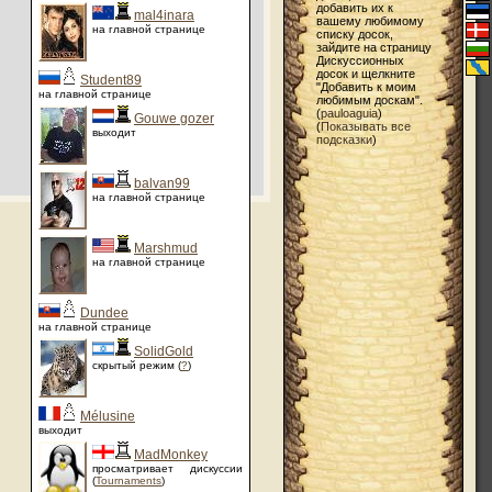
добавить их к
mal4inara
вашему любимому
на главной странице
списку досок,
зайдите на страницу
Дискуссионных
досок и щелкните
Student89
"Добавить к моим
на главной странице
любимым доскам".
(
pauloaguia
)
Gouwe gozer
(
Показывать все
выходит
подсказки
)
balvan99
на главной странице
Marshmud
на главной странице
Dundee
на главной странице
SolidGold
скрытый режим (
?
)
Mélusine
выходит
MadMonkey
просматривает дискуссии
(
Tournaments
)