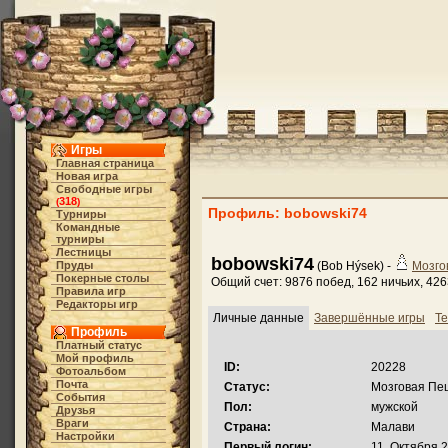
Игры
Главная страница
Новая игра
Свободные игры
318
(
)
Профиль: bobowski74
Турниры
Командные
турниры
Лестницы
bobowski74
Пруды
(Bob Hýsek) -
Мозго
Покерные столы
Общий счет: 9876 побед, 162 ничьих, 42
Правила игр
Редакторы игр
Личные данные
Завершённые игры
Те
Профиль
Платный статус
Мой профиль
ID:
20228
Фотоальбом
Почта
Статус:
Мозговая Пе
События
Пол:
мужской
Друзья
Враги
Страна:
Малави
Настройки
Первый логин:
11. Октября 2