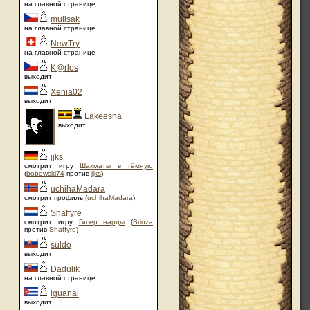
на главной странице
mulisak
на главной странице
NewTry
на главной странице
K@rlos
выходит
Xenia02
выходит
Lakeesha
выходит
jjks
смотрит игру
Шахматы в тёмную
(
bobowski74
против
jjks
)
uchihaMadara
смотрит профиль (
uchihaMadara
)
Shaffyre
смотрит игру
Гипер нарды
(
Brinza
против
Shaffyre
)
suldo
выходит
Dadulik
на главной странице
iguanal
выходит