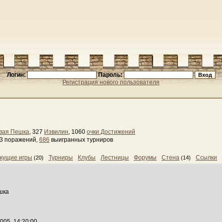
Логин:
Пароль:
Регистрация нового пользователя
вая Пешка
, 327
Извилин
, 1060
очки Достижений
63 поражений,
686
выигранных турниров
кущие игры
Турниры
Клубы
Лестницы
Форумы
Стена
Ссылки
(20)
(14)
шка
005, 14:20:00