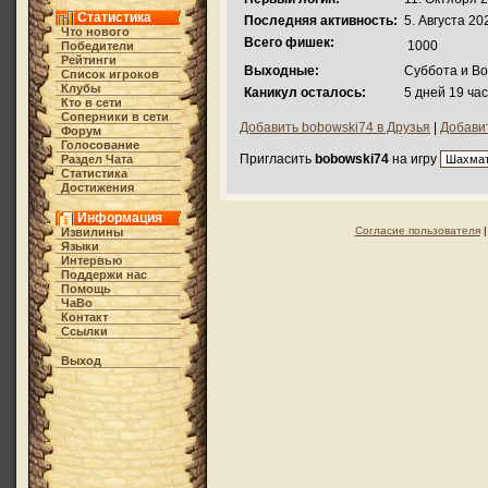
Статистика
Последняя активность:
5. Августа 20
Что нового
Всего фишек:
1000
Победители
Рейтинги
Выходные:
Суббота и В
Список игроков
Клубы
Каникул осталось:
5 дней 19 ча
Кто в cети
Соперники в сети
Добавить bobowski74 в Друзья
|
Добавит
Форум
Голосование
Пригласить
bobowski74
на игру
Раздел Чата
Статистика
Достижения
Информация
Согласие пользователя
Извилины
Языки
Интервью
Поддержи нас
Помощь
ЧаВо
Контакт
Ссылки
Выход