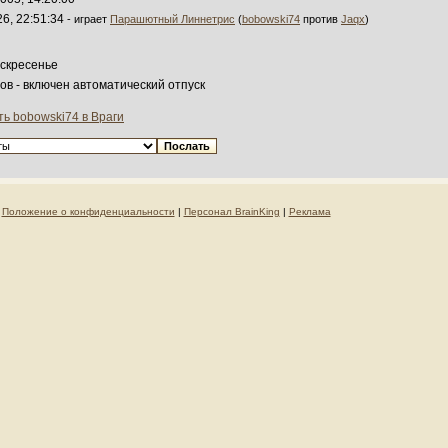
26, 22:51:34
- играет
Парашютный Линнетрис
(
bobowski74
против
Jaqx
)
оскресенье
сов - включен автоматический отпуск
ь bobowski74 в Враги
|
Положение о конфиденциальности
|
Персонал BrainKing
|
Реклама