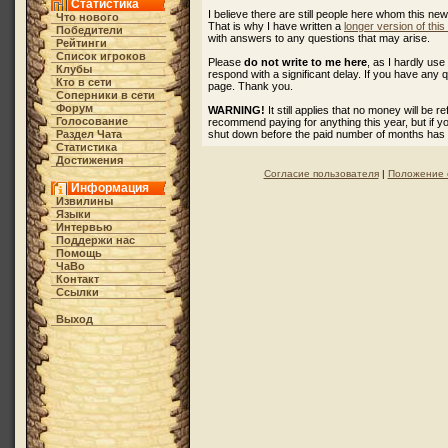
Статистика
I believe there are still people here whom this ne
Что нового
That is why I have written a
longer version of thi
Победители
with answers to any questions that may arise.
Рейтинги
Список игроков
Please
do not write to me here
, as I hardly u
Клубы
respond with a significant delay. If you have any 
Кто в cети
page. Thank you.
Соперники в сети
Форум
WARNING!
It still applies that no money will be 
Голосование
recommend paying for anything this year, but if 
Раздел Чата
shut down before the paid number of months has
Статистика
Достижения
Согласие пользователя
|
Положение 
Информация
Извилины
Языки
Интервью
Поддержи нас
Помощь
ЧаВо
Контакт
Ссылки
Выход