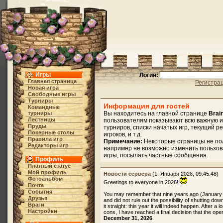
Игры
Логин:
Главная страница
Регистра
Новая игра
Свободные игры
Турниры
Информация для гостей
Командные
турниры
Вы находитесь на главной странице
Brai
Лестницы
пользователям показывают всю важную и
Пруды
турниров, списки начатых игр, текущий р
Покерные столы
игроков, и т.д.
Правила игр
Примечание:
Некоторые страницы не по
Редакторы игр
например не возможно изменить пользов
игры, посылать частные сообщения.
Профиль
Платный статус
Мой профиль
Новости сервера
(1. Января 2026, 09:45:48)
Фотоальбом
Greetings to everyone in 2026!
Почта
События
You may remember that nine years ago (January
Друзья
and did not rule out the possibility of shutting dow
Враги
it straight: this year it will indeed happen. After 
Настройки
cons, I have reached a final decision that the oper
December 31, 2026
.