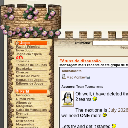
Jogos
Utilizador:
Página Principal
Regis
Novo Jogo
Jogos em espera
317
(
)
Fóruns de discussão
Torneios
Torneios de Equipas
Mensagem mais recente deste grupo de f
Escadarias
Tournaments
Charcos
Mesas de Poker
MadMonkey
Regras dos Jogos
Editores de Jogos
Assunto:
Team Tournaments
Perfil
Oh well, i have deleted th
Inscrição
2 teams
O meu Perfil
Álbuns de
fotografias
The next one is
July 2026
Caixa de Mensagens
Eventos
we need
ONE
more
Amigos
Utilizadores
bloqueados
Lets try and get it started