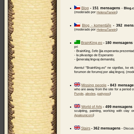
Blog
- 151 mensagens
-
Blog.c
(moderado por
)
HelenaTanein
Blog - komentáře
- 392 mens
(moderado por
)
HelenaTanein
BrainKing.eo
- 180 mensagens
pri
- BrainKing, ĉefe ĝia esperanta prezenta
- la plivastigo de Esperanto
- ĝeneralaj lingvaj demandoj.
Atentu! "BrainKing.eo" ne signifas, ke ekz
forumon de forumoj por aliaj lingvoj. (mo
Missing people
- 843 mensage
who are away from the site for a period 
,
,
)
Purple
alexlee
pattypoo
World of Arts
- 499 mensagens
sculpting, painting, working with clay
)
Apaleunicorn
Stairs
- 362 mensagens
-
Discus