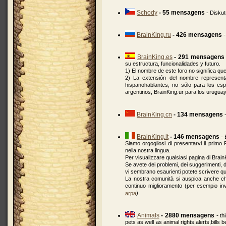
Schody
- 55 mensagens
-
Diskut
BrainKing.ru
- 426 mensagens
BrainKing.es
- 291 mensagens
su estructura, funcionalidades y futuro.
1) El nombre de este foro no significa qu
2) La extensión del nombre representa
hispanohablantes, no sólo para los esp
argentinos, BrainKing.ur para los urugua
BrainKing.cn
- 134 mensagens
BrainKing.it
- 146 mensagens
-
Siamo orgogliosi di presentarvi il primo 
nella nostra lingua.
Per visualizzare qualsiasi pagina di BrainK
Se avete dei problemi, dei suggerimenti, 
vi sembrano esaurienti potete scrivere qu
La nostra comunità si auspica anche che v
continuo miglioramento (per esempio inv
)
arpa
Animals
- 2880 mensagens
-
th
pets as well as animal rights,alerts,bills