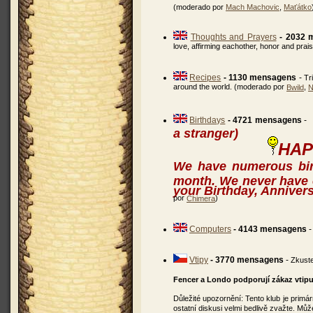
(moderado por
Mach Machovic
,
Maťátko
Thoughts and Prayers
- 2032 
love, affirming eachother, honor and pra
Recipes
- 1130 mensagens
-
Tr
around the world. (moderado por
,
Bwild
N
Birthdays
- 4721 mensagens
-
a stranger)
HAP
We have numerous bir
month. We never have 
your Birthday, Annivers
por
)
Chimera
Computers
- 4143 mensagens
Vtipy
- 3770 mensagens
-
Zkuste
Fencer a Londo podporují zákaz vtip
Důležité upozornění: Tento klub je prim
ostatní diskusi velmi bedlivě zvažte. 