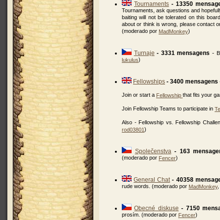
Tournaments
- 13350 mensag
Tournaments, ask questions and hopefully
baiting will not be tolerated on this bo
about or think is wrong, please contact
(moderado por
)
MadMonkey
Turnaje
- 3331 mensagens
-
B
)
lukulus
Fellowships
- 3400 mensagens
Join or start a
that fits your g
Fellowship
Join Fellowship Teams to participate in
T
Also - Fellowship vs. Fellowship Chall
)
rod03801
Společenstva
- 163 mensage
(moderado por
)
Fencer
General Chat
- 40358 mensag
rude words. (moderado por
MadMonkey
Obecné diskuse
- 7150 mens
prosím. (moderado por
)
Fencer