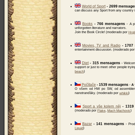
World of Sport
- 2699 mensage
can discuss any Sport from any country 
Books
- 766 mensagens
-
A p
unforgotten literature and narrators.
Join the Book Circle! (moderado por
Hrql
Movies, TV and Radio
- 1707
entertainment discussion. (moderado po
Diet
- 315 mensagens
-
Welcome
support or just to meet other people tryin
)
beach
Počítače
- 1539 mensagens
-
A 
O všem od HW po SW, od assembleru p
nanotranďáky. (moderado por
)
whikki
Sport a vše kolem něj
- 1319
(moderado por
,
)
Flake
Mach Machovic
Bazar
- 141 mensagens
-
Prod
)
Liquid