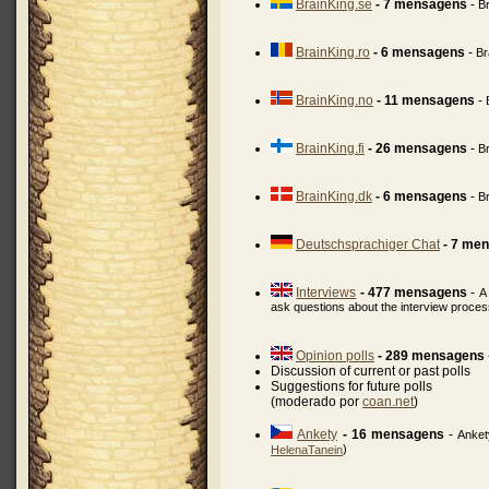
BrainKing.se
- 7 mensagens
-
B
BrainKing.ro
- 6 mensagens
-
Br
BrainKing.no
- 11 mensagens
-
BrainKing.fi
- 26 mensagens
-
B
BrainKing.dk
- 6 mensagens
-
B
Deutschsprachiger Chat
- 7 me
Interviews
- 477 mensagens
-
A
ask questions about the interview proce
Opinion polls
- 289 mensagens
Discussion of current or past polls
Suggestions for future polls
(moderado por
coan.net
)
Ankety
- 16 mensagens
-
Anket
)
HelenaTanein