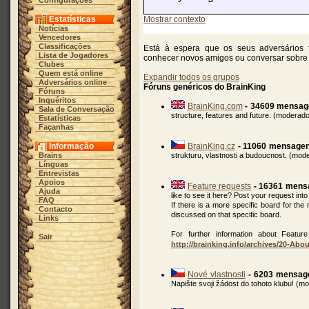
Configurações
Estatísticas
Mostrar contexto
Notícias
Vencedores
Classificações
Está à espera que os seus adversários
Lista de Jogadores
conhecer novos amigos ou conversar sobre 
Clubes
Quem está online
Expandir todos os grupos
Adversários online
Fóruns genéricos do BrainKing
Fóruns
Inquéritos
BrainKing.com
- 34609 mensa
Sala de Conversação
structure, features and future. (moderad
Estatísticas
Façanhas
Informação
BrainKing.cz
- 11060 mensage
Brains
strukturu, vlastnosti a budoucnost. (mo
Línguas
Entrevistas
Apoios
Feature requests
- 16361 mens
Ajuda
like to see it here? Post your request into
FAQ
If there is a more specific board for the
Contacto
discussed on that specific board.
Links
For further information about Feature
Sair
http://brainking.info/archives/20-Abo
Nové vlastnosti
- 6203 mensag
Napište svoji žádost do tohoto klubu! (