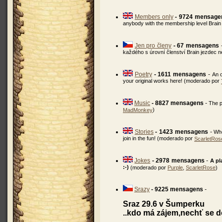
Members only
- 9724 mensage
anybody with the membership level Brain
Jen pro členy
- 67 mensagens
každého s úrovní členství Brain jezdec 
Poetry
- 1611 mensagens
-
An o
your original works here! (moderado por
Music
- 8827 mensagens
-
The p
)
MadMonkey
Stories
- 1423 mensagens
-
Whe
join in the fun! (moderado por
ScarletRos
Jokes
- 2978 mensagens
-
A pl
:-)
(moderado por
Purple
,
ScarletRose
)
Srazy
- 9225 mensagens
-
Sraz 29.6 v Šumperku
..kdo má zájem,nechť se d