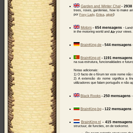
Garden and Winter Chat
- 293
trees, roses, gardenias, how to make an
por
,
,
)
Foxy Lady
Eriisa
ajtgirl
Motors
- 654 mensagens
-
Land
in the motoring world and
your views.
Air
BrainKing.de
- 544 mensagens
BrainKing.pt
- 1191 mensagens
na sua estrutura, funcionalidades e futuro
Notas adicionais:
1) O facto de o fórum ter este nome não s
2) A extensão do nome significa a lí
utilizadores que falam português e não 
Black Rooks
- 250 mensagens
BrainKing.bg
- 122 mensagens
BrainKing.nl
- 415 mensagens
structuur, de functies, en de toekomst.