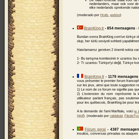
De naam extentie staat voor de ta
nederlanders, maar ook voor de 
elke nederlands sprekende nation
(moderado por
Hrqls
,
wekke
)
BrainKing.tr
- 854 mensagens
-
Bundan sonra BrainKing.com'un türkçe ola
olup, her türlü seviyeli sohbeti yapabilme
Hatırlamamız gereken 2 önemli nokta var
1- Bu tartışma komitesinin tr uzantısı b
2- Tr uzantısı Türkiye'yi değil, Türkçe 
BrainKing.fr
- 1179 mensagens
vous présenter le premier forum francoph
sur les jeux, ainsi que toute suggestion re
1) Le nom de ce forum ne signifie pas qu
2) L'extension du nom représente la l
utilisateur parlant français, pas seulem
pour les québecois, BrainKing.be pour les 
A la demande de l'ami Marfitalu, voici
le 
neuf
). (moderado por
rabbitoid
,
FilsdeTy
Fórum geral
- 4387 mensage
insultos, conversas privadas ou ataques