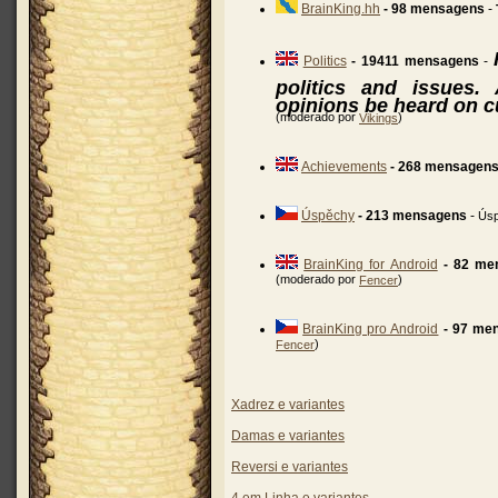
BrainKing.hh
- 98 mensagens
-
Politics
- 19411 mensagens
-
politics and issues
opinions be heard on c
(moderado por
)
Vikings
Achievements
- 268 mensagen
Úspěchy
- 213 mensagens
-
Úsp
BrainKing for Android
- 82 me
(moderado por
)
Fencer
BrainKing pro Android
- 97 me
)
Fencer
Xadrez e variantes
Damas e variantes
Reversi e variantes