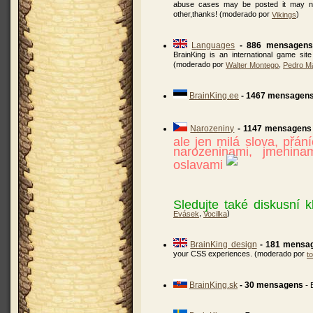
abuse cases may be posted it may not
other,thanks! (moderado por
)
Vikings
Languages
- 886 mensagens
BrainKing is an international game sit
(moderado por
,
Walter Montego
Pedro Ma
BrainKing.ee
- 1467 mensagen
Narozeniny
- 1147 mensagens
ale jen milá slova, přán
narozeninami, jmenina
oslavami
Sledujte také diskusní 
,
)
Evásek
Vocilka
BrainKing design
- 181 mensa
your CSS experiences. (moderado por
t
BrainKing.sk
- 30 mensagens
-