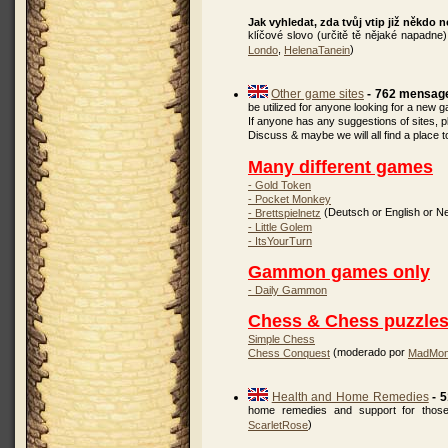
Jak vyhledat, zda tvůj vtip již někdo n
klíčové slovo (určitě tě nějaké napadne)
,
)
Londo
HelenaTanein
Other game sites
- 762 mensag
be utilized for anyone looking for a new g
If anyone has any suggestions of sites, pl
Discuss & maybe we will all find a place to
Many different games
- Gold Token
- Pocket Monkey
(Deutsch or English or N
- Brettspielnetz
- Little Golem
- ItsYourTurn
Gammon games only
- Daily Gammon
Chess & Chess puzzle
Simple Chess
(moderado por
Chess Conquest
MadMon
Health and Home Remedies
- 
home remedies and support for those
)
ScarletRose