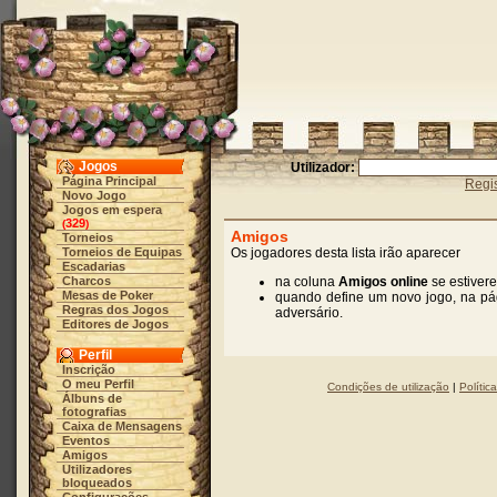
Jogos
Utilizador:
Página Principal
Regis
Novo Jogo
Jogos em espera
329
(
)
Amigos
Torneios
Torneios de Equipas
Os jogadores desta lista irão aparecer
Escadarias
Charcos
na coluna
Amigos online
se estivere
Mesas de Poker
quando define um novo jogo, na p
Regras dos Jogos
adversário.
Editores de Jogos
Perfil
Inscrição
O meu Perfil
Condições de utilização
|
Polític
Álbuns de
fotografias
Caixa de Mensagens
Eventos
Amigos
Utilizadores
bloqueados