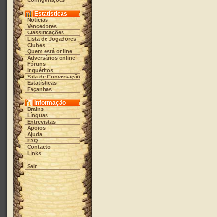
Configurações
Estatísticas
Notícias
Vencedores
Classificações
Lista de Jogadores
Clubes
Quem está online
Adversários online
Fóruns
Inquéritos
Sala de Conversação
Estatísticas
Façanhas
Informação
Brains
Línguas
Entrevistas
Apoios
Ajuda
FAQ
Contacto
Links
Sair