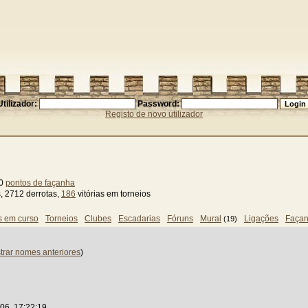
Utilizador:
Password:
Registo de novo utilizador
90
pontos de façanha
s, 2712 derrotas,
186
vitórias em torneios
s em curso
Torneios
Clubes
Escadarias
Fóruns
Mural
Ligações
Faça
(19)
trar nomes anteriores
)
06, 17:22:19