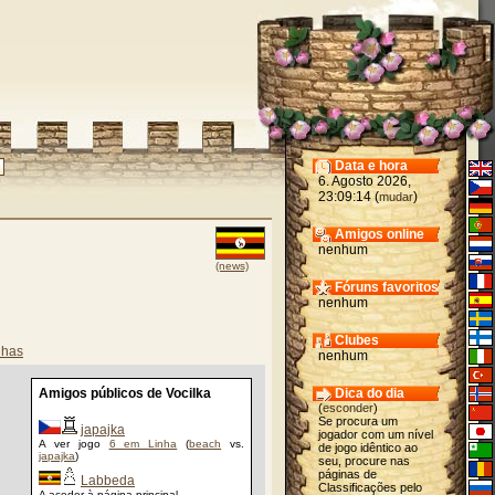
Data e hora
6. Agosto 2026,
23:09:14 (
)
mudar
Amigos online
nenhum
(news)
Fóruns favoritos
nenhum
Clubes
nhas
nenhum
Amigos públicos de Vocilka
Dica do dia
(
esconder
)
Se procura um
japajka
jogador com um nível
A ver jogo
6 em Linha
(
beach
vs.
de jogo idêntico ao
japajka
)
seu, procure nas
páginas de
Labbeda
Classificações pelo
A aceder à página principal