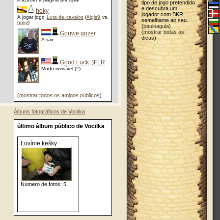
tipo de jogo pretendido
e descubra um
hoky
jogador com BKR
A jogar jogo
Luta de cavalos
(
Algis9
vs.
semelhante ao seu.
hoky
)
(
pauloaguia
)
(
mostrar todas as
Gouwe gozer
dicas
)
A sair
Good Luck :)FLR
Modo invisível (
?
)
(
mostrar todos os amigos públicos
)
Álbuns fotográficos de Vocilka
último álbum público de Vocilka
Lovíme kešky
Número de fotos: 5