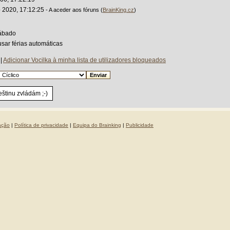
o 2020, 17:12:25
- A aceder aos fóruns (
BrainKing.cz
)
Sábado
usar férias automáticas
|
Adicionar Vocilka à minha lista de utilizadores bloqueados
češtinu zvládám ;-)
ação
|
Política de privacidade
|
Equipa do Brainking
|
Publicidade