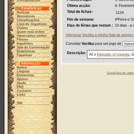
Configurações
Última acção:
4. Fevereir
Estatísticas
Total de fichas:
Notícias
1124
Vencedores
Fim de semana:
4ªFeira e 
Classificações
Lista de Jogadores
Dias de férias que restam :
10 dias - a 
Clubes
Quem está online
Adicionar Vocilka à minha lista de amigos
Adversários online
Fóruns
Inquéritos
Convidar
Vocilka
para um jogo de
Sala de Conversação
Estatísticas
Descrição:
Ač z
Republic of Uganda
, 
Façanhas
Informação
Brains
Línguas
Condições de utiliz
Entrevistas
Apoios
Ajuda
FAQ
Contacto
Links
Sair