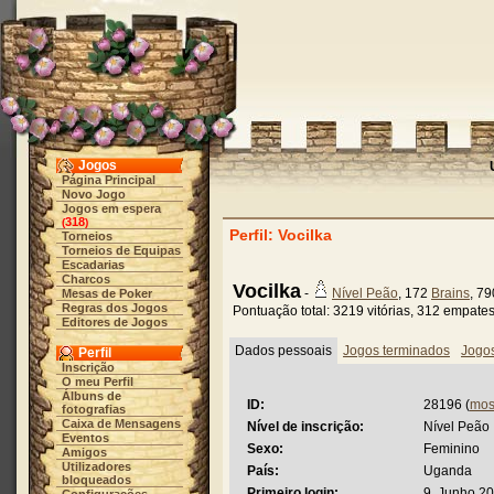
Jogos
Página Principal
Novo Jogo
Jogos em espera
318
(
)
Perfil: Vocilka
Torneios
Torneios de Equipas
Escadarias
Charcos
Vocilka
-
Nível Peão
, 172
Brains
, 7
Mesas de Poker
Regras dos Jogos
Pontuação total: 3219 vitórias, 312 empate
Editores de Jogos
Dados pessoais
Jogos terminados
Jogo
Perfil
Inscrição
O meu Perfil
Álbuns de
ID:
28196 (
mos
fotografias
Caixa de Mensagens
Nível de inscrição:
Nível Peão
Eventos
Sexo:
Feminino
Amigos
Utilizadores
País:
Uganda
bloqueados
Primeiro login:
9. Junho 20