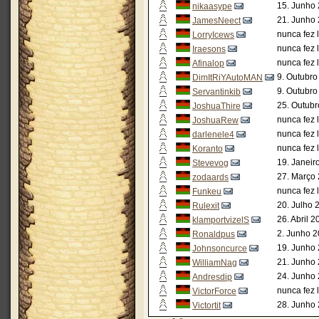
15. Junho 
nikaasype
21. Junho 
JamesNeect
nunca fez 
LorryIcews
nunca fez 
Iraesons
nunca fez 
Afinalop
9. Outubro
DimItRiYAutoMAN
9. Outubro
Servantinkib
25. Outubr
JoshuaThire
nunca fez 
JoshuaRew
nunca fez 
darlenele4
nunca fez 
Koranto
19. Janeir
Stevevog
27. Março 
zodaards
nunca fez 
Funkeu
20. Julho 
Rulexit
26. Abril 
klamportvizelS
2. Junho 2
Ronaldpus
19. Junho 
Johnsoncurce
21. Junho 
WilliamNag
24. Junho 
Andresdip
nunca fez 
VictorForce
28. Junho 
Victortit