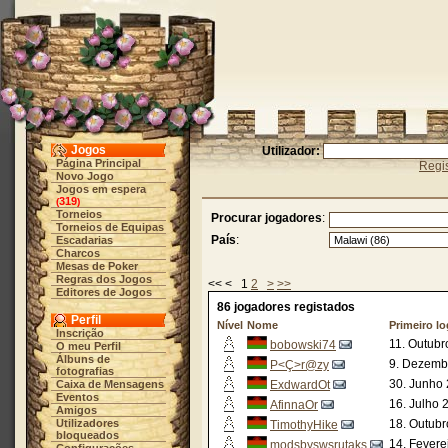
Jogos
Utilizador:
Página Principal
Regis
Novo Jogo
Jogos em espera
319
(
)
Torneios
Procurar jogadores
:
Torneios de Equipas
País
:
Escadarias
Charcos
Mesas de Poker
Regras dos Jogos
<< < 1
2
>
>>
Editores de Jogos
86 jogadores registados
Perfil
Nível
Nome
Primeiro lo
Inscrição
11. Outubr
bobowski74
O meu Perfil
Álbuns de
9. Dezemb
P<Ç>r@zy
fotografias
30. Junho 
Caixa de Mensagens
ExdwardOt
Eventos
16. Julho 
AfinnaOr
Amigos
Utilizadores
18. Outubr
TimothyHike
bloqueados
14. Fevere
modsbyswsrutaks