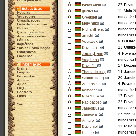
Configurações
27. Fevere
tobias alidu
Estatísticas
11. Maio 2
gukilks
Notícias
Vencedores
nunca fez 
Greetspit
Classificações
nunca fez 
Melvinrips
Lista de Jogadores
Clubes
nunca fez 
RichardHeno
Quem está online
nunca fez 
anastdf
Adversários online
Fóruns
9. Outubro
VetasZeK
Inquéritos
21. Outubr
Davidtealt
Sala de Conversação
Estatísticas
4. Novemb
JeremyLymn
Façanhas
nunca fez 
Vaughnna
Informação
17. Dezem
DavidJet
Brains
14. Janeir
Thomasimmog
Línguas
Entrevistas
20. Janeir
WilliamTroug
Apoios
4. Feverei
Adriansteta
Ajuda
FAQ
nunca fez 
nemoder
Contacto
17. Fevere
Links
PRANKTV
22. Fevere
Pabloaccep
Sair
nunca fez 
JamesBus
27. Abril 
Jamesvar
nunca fez 
Anitarer
22. Maio 2
Davidmef
nunca fez 
Clintbix