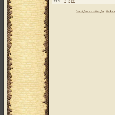
<< < 1
2
>
>>
Condições de utilização
|
Polític