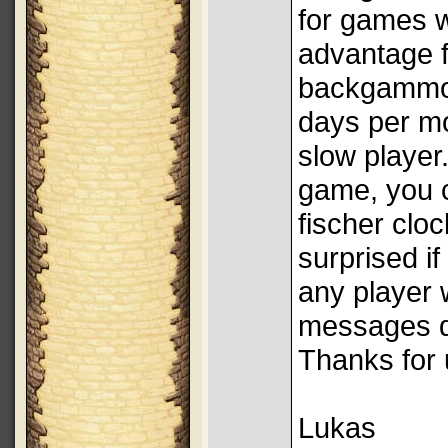
for games w
advantage f
backgammon
days per mo
slow player.
game, you c
fischer clo
surprised if
any player 
messages d
Thanks for
Lukas