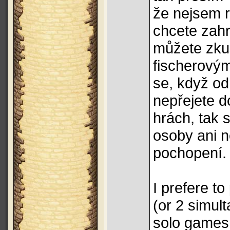
že nejsem r
chcete zahr
můžete zku
fischerovým
se, když od
nepřejete d
hrách, tak
osoby ani n
pochopení.
I prefere t
(or 2 simul
solo games.