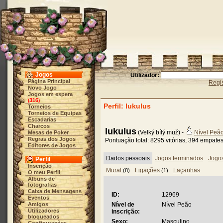
Jogos
Utilizador:
Página Principal
Regis
Novo Jogo
Jogos em espera
316
(
)
Perfil: lukulus
Torneios
Torneios de Equipas
Escadarias
Charcos
lukulus
(Velký bílý muž) -
Nível Peã
Mesas de Poker
Regras dos Jogos
Pontuação total: 8295 vitórias, 394 empate
Editores de Jogos
Dados pessoais
Jogos terminados
Jogo
Perfil
Inscrição
Mural
Ligações
Façanhas
(8)
(1)
O meu Perfil
Álbuns de
fotografias
Caixa de Mensagens
ID:
12969
Eventos
Amigos
Nível de
Nível Peão
Utilizadores
inscrição:
bloqueados
Sexo:
Masculino