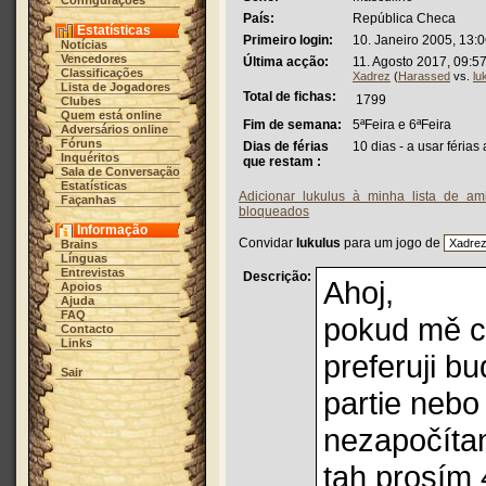
Configurações
País:
República Checa
Estatísticas
Primeiro login:
10. Janeiro 2005, 13:
Notícias
Vencedores
Última acção:
11. Agosto 2017, 09:5
Classificações
Xadrez
(
Harassed
vs.
lu
Lista de Jogadores
Total de fichas:
1799
Clubes
Quem está online
Fim de semana:
5ªFeira e 6ªFeira
Adversários online
Fóruns
Dias de férias
10 dias - a usar férias
Inquéritos
que restam :
Sala de Conversação
Estatísticas
Adicionar lukulus à minha lista de am
Façanhas
bloqueados
Informação
Convidar
lukulus
para um jogo de
Brains
Línguas
Entrevistas
Descrição:
Ahoj,
Apoios
Ajuda
FAQ
pokud mě ch
Contacto
Links
preferuji b
Sair
partie nebo 
nezapočítan
tah prosím 