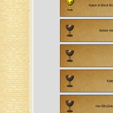
Kjøpe et Black B
Betale me
Kjøp
Har fått pås