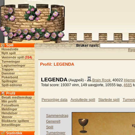
Spill
Bruker navn:
Hovedside
Regi
Nytt spill
Ventende spill
314
(
)
Turneringer
Profil: LEGENDA
Lagturneringer
Trapper
Dammer
Pokerbord
LEGENDA
(Андрей) -
Brain Rook
, 40022
Hjerne
Spillregler
Total score: 19307 vinn, 149 uavgjorte, 10555 tap,
4685
t
Spill-editorer
Profil
Betalt medlemskap
Personlige data
Avsluttede spill
Startede spill
Turneri
Min profil
Fotoalbum
Meldinger
Hendelser
Sammendrag
Venner
Blokkerte spillere
Generelt
Innstillinger
K
Spill
Turneringer
Statistikk