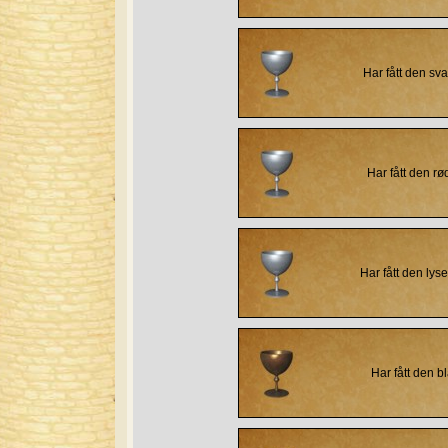
Har fått den sv
Har fått den r
Har fått den lys
Har fått den b