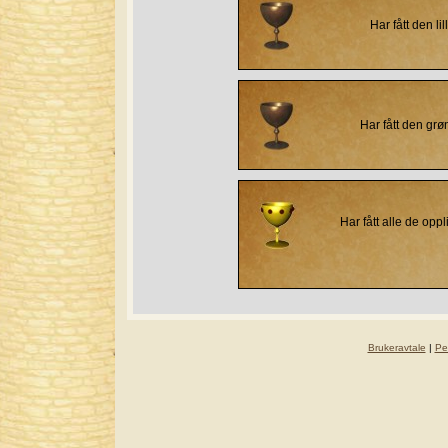
Har fått den l
Har fått den gr
Har fått alle de opp
Brukeravtale
|
Pe