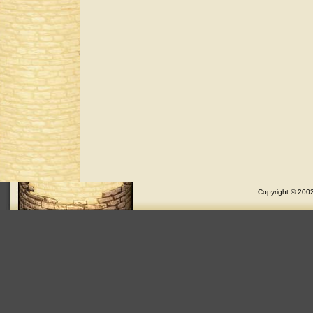
Copyright © 2002 