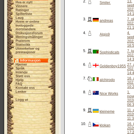
2.
13.
Hva er nytt
Smiler.
sep
Vinnere
202
Ratinger
14:
Spillerliste
Laug
3.
7. o
andreas
Hvem er online
202
Innloggede
21:
motstandere
4.
4.
Diskusjonsforum
Algis9
Meningsmålinger
sep
Praterom
202
Statistikk
16:
Utmerkelser og
5.
7. j
prestasjoner
Sophisticats
202
14:
Informasjon
Hjerner
6.
27. 
Goldenboy1955
Språk
202
Intervju
14:
Støtt oss
7.
16. 
alchirodo
Hjelp
202
FAQ
10:
Kontakt oss
Lenker
8.
1.
Nice Works
nov
Logg ut
202
06:
9.
11. 
kleineme
202
11:
10.
16. j
klokan
202
17: