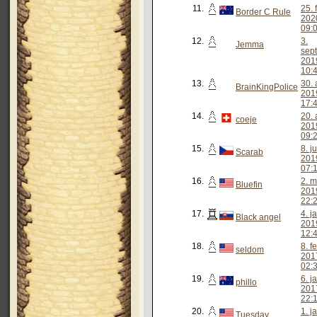
11.
25. 
Border C Rule
202
09:
12.
3.
Jemma
sep
201
10:
13.
30. 
BrainKingPolice
201
17:
14.
20. 
coeje
201
09:
15.
8. j
Scarab
201
07:
16.
2. m
Bluefin
201
22:
17.
4. j
Black angel
201
12:
18.
8. f
seldom
201
02:
19.
6. j
phillo
201
22:
20.
1. j
Tuesday