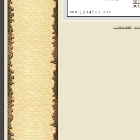
201
06:
<< < 1
2
3
4
5
6
7
>
>>
Brukeravtale
|
Per