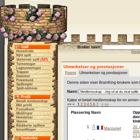
Spill
Bruker navn:
Hovedside
Regis
Nytt spill
Ventende spill
327
(
)
Turneringer
Utmerkelser og prestasjoner
Lagturneringer
Trapper
Poeng
Utmerkelser og prestasjoner
Dammer
Pokerbord
Denne siden viser BrainKing-brukere som har
Spillregler
Spill-editorer
Navn:
Profil
Kjøpe et betalt medlemsskap for en annen 
Betalt medlemskap
<< < 1
2
3
4
5
6
7
>
>>
Min profil
Fotoalbum
Plassering
Navn
Opp
Meldinger
dat
Hendelser
klok
Venner
Blokkerte spillere
1.
20. 
Macounet
Innstillinger
202
23:
Statistikk