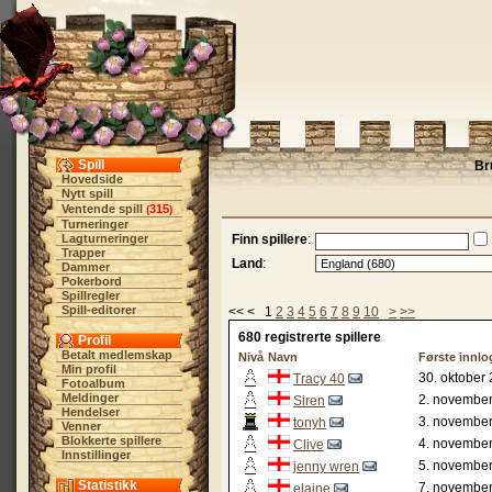
Spill
Br
Hovedside
Nytt spill
Ventende spill
315
(
)
Turneringer
Lagturneringer
Finn spillere
:
Trapper
Land
:
Dammer
Pokerbord
Spillregler
Spill-editorer
<< < 1
2
3
4
5
6
7
8
9
10
>
>>
680 registrerte spillere
Profil
Betalt medlemskap
Nivå
Navn
Første innl
Min profil
30. oktober
Tracy 40
Fotoalbum
Meldinger
2. november
Siren
Hendelser
3. november
tonyh
Venner
Blokkerte spillere
4. november
Clive
Innstillinger
5. november
jenny wren
Statistikk
7. november
elaine