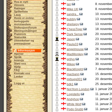
Hva er nytt
8. november
Ian
Vinnere
Ratinger
8. november
Mike UK
Spillerliste
10. novembe
sandra...
Laug
Hvem er online
13. novembe
bubbly
Innloggede
13. novembe
sheilajoy
motstandere
Diskusjonsforum
18. novembe
ChessTiger
Meningsmålinger
20. novembe
Praterom
Dark Sense
Statistikk
23. novembe
Jason
Utmerkelser og
prestasjoner
23. novembe
Paula33
26. novembe
angelmouse
Informasjon
Hjerner
26. novembe
MadMonkey
Språk
26. novembe
grillyx
Intervju
Støtt oss
30. novembe
Mikee
Hjelp
7. desember
BlackKnight
FAQ
Kontakt oss
15. desembe
macbann
Lenker
20. desembe
mrbugs001
Logg ut
25. desembe
bdk1
1. januar 20
Not from London
11. januar 2
Logistello
11. januar 2
Andyhop
11. januar 2
White Wolf
11. januar 2
Podo Grubb