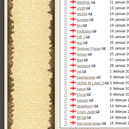
11. januar 2
BIGPHIL
13. januar 
izs26
14. januar 
jds394
16. januar 
bumble
18. januar 2
Bry
19. januar 
FixitDave
25. januar 
PIP J
25. januar 
duc
25. januar 
Summer Flame
25. januar 
lorrain
27. januar 
Balf
29. januar 
eelshere
2. februar 2
mij
3. februar 2
pawnbroker
3. februar 2
HUNK IN LANCS
6. februar 2
ronco
6. februar 2
Fiona
10. februar 
lodown
14. februar 
strawberry
14. februar 
Crazy Judd
16. februar 
BFGB
16. februar 
just some bloke