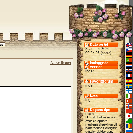
Dato og tid
8. august 2026,
09:24:05 (
)
endre
Aktive ikoner
Innloggede
venner
ingen
Favorittforum
ingen
Laug
ingen
Dagens tips
(
hjem
)
Hvis du holder musa
over en spillers
medlemsskap-ikon vil
hans/hennes viktigste
detaljer dukke opp.