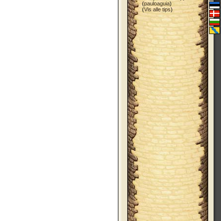
(
pauloaguia
)
(
Vis alle tips
)