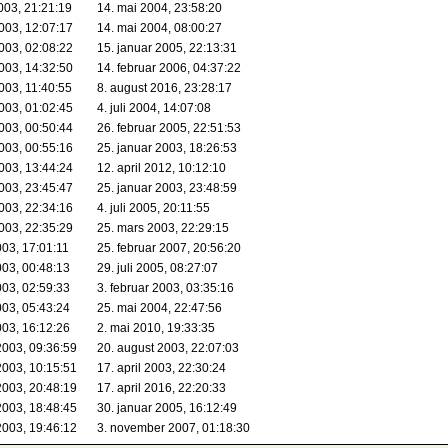
003, 21:21:19
14. mai 2004, 23:58:20
2003, 12:07:17
14. mai 2004, 08:00:27
2003, 02:08:22
15. januar 2005, 22:13:31
2003, 14:32:50
14. februar 2006, 04:37:22
003, 11:40:55
8. august 2016, 23:28:17
2003, 01:02:45
4. juli 2004, 14:07:08
2003, 00:50:44
26. februar 2005, 22:51:53
2003, 00:55:16
25. januar 2003, 18:26:53
2003, 13:44:24
12. april 2012, 10:12:10
2003, 23:45:47
25. januar 2003, 23:48:59
2003, 22:34:16
4. juli 2005, 20:11:55
2003, 22:35:29
25. mars 2003, 22:29:15
003, 17:01:11
25. februar 2007, 20:56:20
003, 00:48:13
29. juli 2005, 08:27:07
003, 02:59:33
3. februar 2003, 03:35:16
003, 05:43:24
25. mai 2004, 22:47:56
003, 16:12:26
2. mai 2010, 19:33:35
2003, 09:36:59
20. august 2003, 22:07:03
2003, 10:15:51
17. april 2003, 22:30:24
2003, 20:48:19
17. april 2016, 22:20:33
2003, 18:48:45
30. januar 2005, 16:12:49
2003, 19:46:12
3. november 2007, 01:18:30