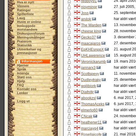
24. april 200
redboy91
Hva er nytt
Vinnere
27. juli 2005
nisymingr
Ratinger
25. septembe
Joss
Spillerliste
Laug
har aldri vær
anılok
Hvem er online
13. november
The Warden
Innloggede
motstandere
28. november
cheese king
Diskusjonsforum
3. desember 
Gecko37
Meningsmålinger
Praterom
27. desember
maacajaros
Statistikk
21. august 2
Utmerkelser og
EpKHEsnppX
prestasjoner
15. august 2
UHLawerence
Informasjon
19. mars 201
Veroniсkarumb
Hjerner
har aldri vær
jannarx3
Språk
Intervju
11. november
Scottspevy
Støtt oss
25. desember
Dudleytraky
Hjelp
FAQ
har aldri vær
wqlibiork
Kontakt oss
har aldri vær
Diafnitjr
Lenker
6. mai 2017,
abookzsl
Logg ut
6. juni 2017,
ThomasAceks
har aldri vær
elmerlo60
24. november
CNcak
har aldri vær
heatherwr11
har aldri vær
marciayg4
21. mai 2018
Rosellaicofe