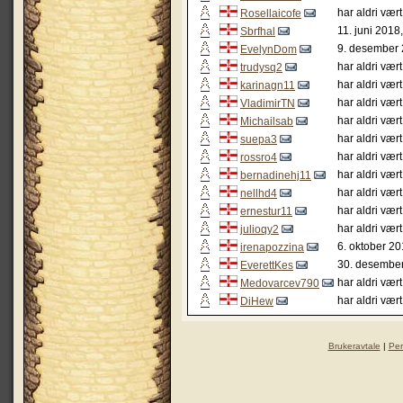
har aldri vær
Rosellaicofe
11. juni 2018
Sbrfhal
9. desember 
EvelynDom
har aldri vær
trudysq2
har aldri vær
karinagn11
har aldri vær
VladimirTN
har aldri vær
Michailsab
har aldri vær
suepa3
har aldri vær
rossro4
har aldri vær
bernadinehj11
har aldri vær
nellhd4
har aldri vær
ernestur11
har aldri vær
julioqy2
6. oktober 20
irenapozzina
30. desember
EverettKes
har aldri vær
Medovarcev790
har aldri vær
DiHew
Brukeravtale
|
Per