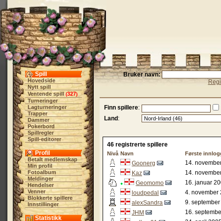
Spill
Bruker navn:
Hovedside
Regi
Nytt spill
Ventende spill
327
(
)
Turneringer
Lagturneringer
Finn spillere
:
Trapper
Land
:
Dammer
Pokerbord
Spillregler
Spill-editorer
46 registrerte spillere
Profil
Nivå
Navn
Første innlog
Betalt medlemskap
14. november
Goonerg
Min profil
Fotoalbum
14. november
Kaz
Meldinger
16. januar 20
Geomomo
Hendelser
Venner
4. november 
loudpedal
Blokkerte spillere
9. september
alexSandra
Innstillinger
16. septembe
JHM
Statistikk