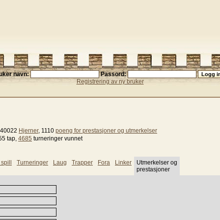
uker navn:
Passord:
Registrering av ny bruker
, 40022
Hjerner
, 1110
poeng for prestasjoner og utmerkelser
55 tap,
4685
turneringer vunnet
spill
Turneringer
Laug
Trapper
Fora
Linker
Utmerkelser og
prestasjoner