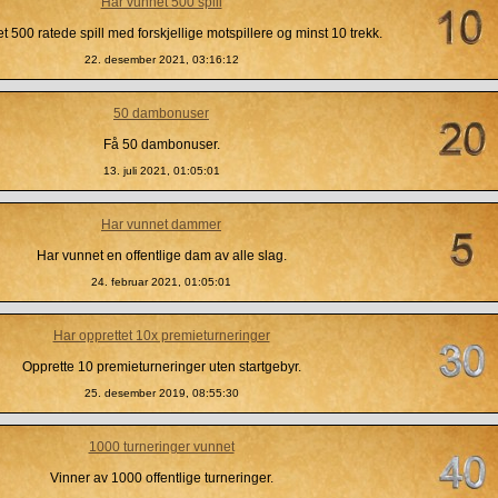
Har vunnet 500 spill
 500 ratede spill med forskjellige motspillere og minst 10 trekk.
22. desember 2021, 03:16:12
50 dambonuser
Få 50 dambonuser.
13. juli 2021, 01:05:01
Har vunnet dammer
Har vunnet en offentlige dam av alle slag.
24. februar 2021, 01:05:01
Har opprettet 10x premieturneringer
Opprette 10 premieturneringer uten startgebyr.
25. desember 2019, 08:55:30
1000 turneringer vunnet
Vinner av 1000 offentlige turneringer.