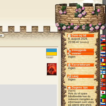
Dato og tid
6. august 2026,
23:06:47 (
)
endre
Innloggede
venner
ingen
(news)
Favorittforum
ingen
Laug
ingen
Dagens tips
(
hjem
)
Hvis du vil spare
båndbredde kan du
redusere mengden av
informasjon som vises
på sidene dine phvis