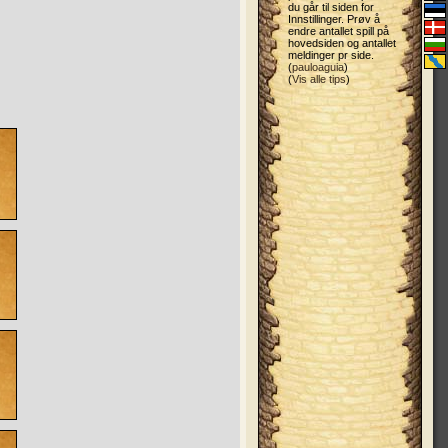
du går til siden for
Innstillinger. Prøv å
endre antallet spill på
hovedsiden og antallet
meldinger pr side.
(
pauloaguia
)
(
Vis alle tips
)