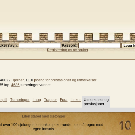
uker navn:
Passord:
Registrering av ny bruker
, 40022
Hjerner
, 1110
poeng for prestasjoner og utmerkelser
55 tap,
4685
turneringer vunnet
spill
Turneringer
Laug
Trapper
Fora
Linker
Utmerkelser og
prestasjoner
Liten stabel med sjetonger
t over 100 sjetonger i en enkelt pokerrunde - uten å regne med
egen innsats.