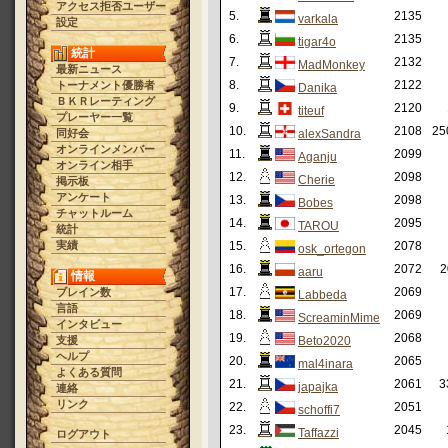
アクセス拒否ユーザー
5.
2135
varkala
設定
6.
2135
tigar4o
統計
7.
2132
MadMonkey
最新ニュース
8.
2122
トーナメント優勝者
Danika
ＢＫＲレーティング
9.
2120
titeuf
プレーヤー一覧
10.
2108
25
同好会
alexSandra
オンラインメンバー
11.
2099
Aganju
オンライン相手
12.
2098
Cherie
掲示板
アンケート
13.
2098
Bobes
チャットルーム
14.
2095
TAROU
統計
実績
15.
2078
osk_ortegon
16.
2072
2
aaru
情報
17.
2069
ブレイン数
Labbeda
言語
18.
2069
ScreaminMime
インタビュー
19.
2068
支援
Beto2020
ヘルプ
20.
2065
mal4inara
よくある質問
21.
2061
3
japajka
連絡
リンク
22.
2051
schoffi7
23.
2045
Taffazzi
ログアウト