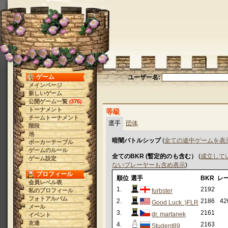
ゲーム
ユーザー名:
メインページ
新しいゲーム
公開ゲーム一覧
376
(
)
トーナメント
等級
チームトーナメント
選手
団体
階段
池
暗闇バトルシップ
(
全ての途中ゲームを表
ポーカーテーブル
ゲームのルール
全てのBKR (暫定的のも含む）
(
成立して
ゲーム設定
ないプレーヤーも含め表示
)
プロフィール
順位
選手
BKR
レ
会員レベル表
1.
2192
私のプロフィール
furbster
フォトアルバム
2.
2186
42
Good Luck :)FLR
メール
3.
2161
dr. martanek
イベント
友達
4.
2163
Student89