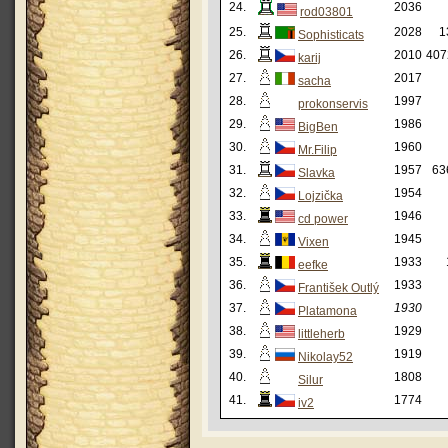
24.
2036
rod03801
25.
2028
1
Sophisticats
26.
2010
407
karij
27.
2017
sacha
28.
1997
prokonservis
29.
1986
BigBen
30.
1960
Mr.Filip
31.
1957
63
Slavka
32.
1954
Lojzička
33.
1946
cd power
34.
1945
Vixen
35.
1933
eefke
36.
1933
František Outlý
37.
1930
Platamona
38.
1929
littleherb
39.
1919
Nikolay52
40.
1808
Silur
41.
1774
iv2