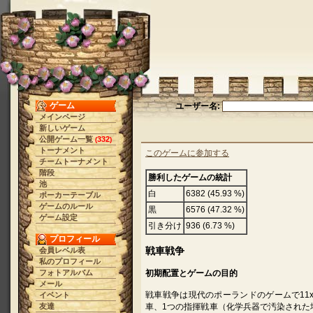
ゲーム
ユーザー名:
メインページ
新しいゲーム
公開ゲーム一覧
332
(
)
トーナメント
このゲームに参加する
チームトーナメント
階段
勝利したゲームの統計
池
白
6382 (45.93 %)
ポーカーテーブル
ゲームのルール
黒
6576 (47.32 %)
ゲーム設定
引き分け
936 (6.73 %)
プロフィール
戦車戦争
会員レベル表
私のプロフィール
フォトアルバム
初期配置とゲームの目的
メール
戦車戦争は現代のポーランドのゲームで11
イベント
友達
車、1つの指揮戦車（化学兵器で汚染された