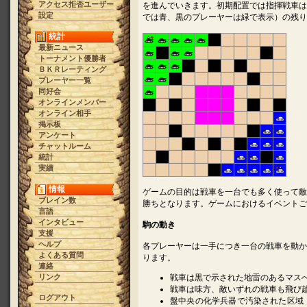
アクセス拒否ユーザー
を進んでいきます。初期配置では指揮戦車は
設定
では青、黒のプレーヤーは緑で表示）の残り
統計
最新ニュース
トーナメント優勝者
ＢＫＲレーティング
プレーヤー一覧
同好会
オンラインメンバー
オンライン相手
掲示板
アンケート
チャットルーム
統計
実績
情報
ゲームの目的は戦車を一台でも多く使って敵
ブレイン数
勝ちとなります。ゲームにおけるイベントご
言語
インタビュー
駒の動き
支援
ヘルプ
各プレーヤーは一手につき一台の戦車を動か
よくある質問
ります。
連絡
リンク
戦車は黒で示された地雷のあるマス
戦車は味方、敵いずれの戦車も飛び
ログアウト
盤中央の化学兵器で汚染された区域