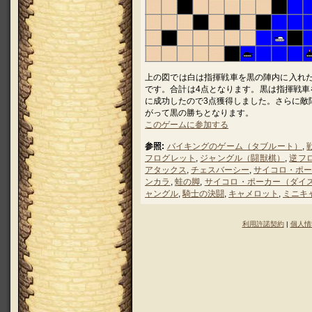
上の図では白は指揮戦車を黒の陣内に入れた
です。合計は4点となります。黒は指揮戦車
に成功したので3点獲得しました。さらに敵陣
がって黒の勝ちとなります。
このゲームに参加する
参照:
バイキングのゲーム（タブルート）
,
フログレット
,
ジャングル（闘獣棋）
,
逆フ
アタックス
,
チェスバーシー
,
サイコロ・ポー
ンカラ
,
蛙の脚
,
サイコロ・ポーカー（ダイ
ャングル
,
騎士の決闘
,
キャメロット
,
ミニキ
利用許諾契約
|
個人情