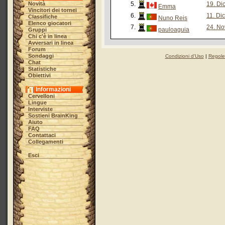
Novità
5.
19. Di
Emma
Vincitori dei tornei
6.
11. Di
Classifiche
Nuno Reis
Elenco giocatori
7.
24. No
pauloaguia
Gruppi
Chi c'è in linea
Avversari in linea
Forum
Sondaggi
Condizioni d'Uso
|
Regole 
Chat
Statistiche
Obiettivi
Informazioni
Cervelloni
Lingue
Interviste
Sostieni BrainKing
Aiuto
FAQ
Contattaci
Collegamenti
Esci