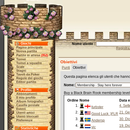
Giochi
Nome utente :
Pagina principale
Registra
Nuova partita
Partite in attesa
352
(
)
Tornei
Obiettivi
Tornei a squadre
Scale
Punti
Obiettivi
Stagni
Tavoli da Poker
Questa pagina elenca gli utenti che hanno r
Regole dei giochi
Editor partite
Nome:
Profilo
Buy a Black Brain Rook membership level 
Abbonamenti
Il mio profilo
Ordine
Nome
Data e
Album fotografici
Casella postale
1.
4. Set
furbster
Eventi
2.
21. Ge
Utenti amici
Good Luck :)FLR
Utenti bloccati
3.
30. Di
Preferenze
Andersp
4.
19. Di
vic
Statistiche