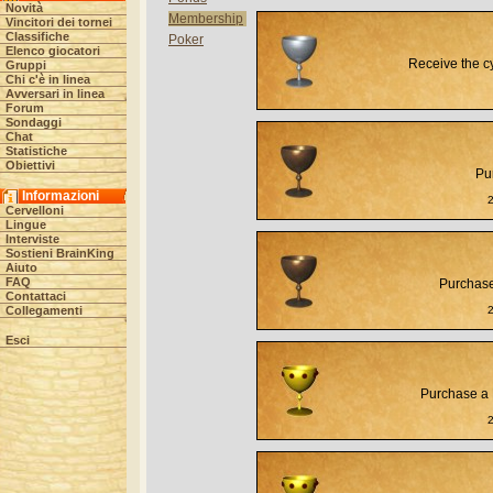
Novità
Membership
Vincitori dei tornei
Classifiche
Poker
Elenco giocatori
Receive the c
Gruppi
Chi c'è in linea
Avversari in linea
Forum
Sondaggi
Chat
Statistiche
Obiettivi
Pu
Informazioni
Cervelloni
Lingue
Interviste
Sostieni BrainKing
Aiuto
FAQ
Purchase
Contattaci
Collegamenti
Esci
Purchase a 