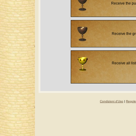
Receive the pu
Receive the g
Receive all li
Condizioni d'Uso
|
Regole 