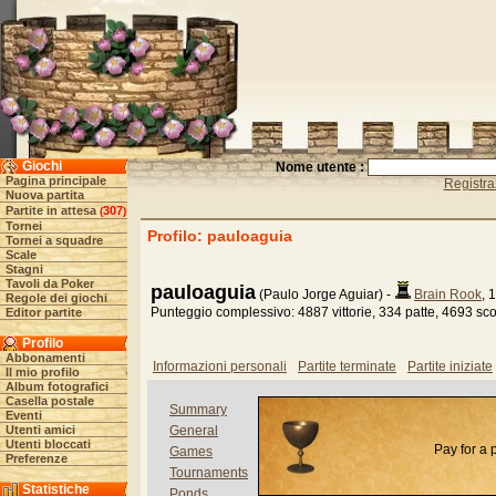
Giochi
Nome utente :
Pagina principale
Registra
Nuova partita
Partite in attesa
307
(
)
Tornei
Profilo: pauloaguia
Tornei a squadre
Scale
Stagni
Tavoli da Poker
pauloaguia
(Paulo Jorge Aguiar) -
Brain Rook
, 
Regole dei giochi
Punteggio complessivo: 4887 vittorie, 334 patte, 4693 sco
Editor partite
Profilo
Abbonamenti
Informazioni personali
Partite terminate
Partite iniziate
Il mio profilo
Album fotografici
Casella postale
Summary
Eventi
Utenti amici
General
Utenti bloccati
Pay for a
Games
Preferenze
Tournaments
Statistiche
Ponds