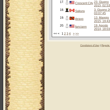
17.
23. Giugno
Crescent City
2015, 02:53
18.
3. Giugno 2
Sakura
03:07:45
19.
13. Maggio
jbravo
2015, 19:43
20.
19. Agosto
fanciann
2014, 18:03
<< < 1
2
3
4
>
>>
Condizioni d'Uso
|
Regole 