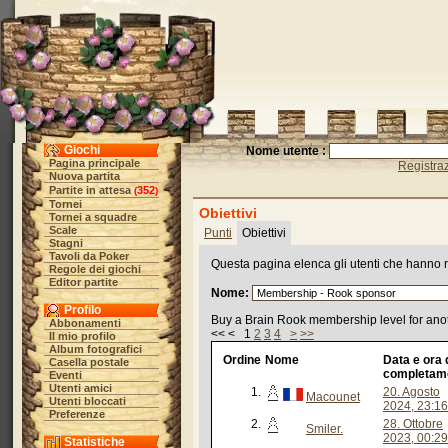
Giochi
Nome utente :
Pagina principale
Registra
Nuova partita
Partite in attesa
352
(
)
Tornei
Obiettivi
Tornei a squadre
Scale
Punti
Obiettivi
Stagni
Tavoli da Poker
Questa pagina elenca gli utenti che hanno rag
Regole dei giochi
Editor partite
Nome:
Profilo
Buy a Brain Rook membership level for anot
Abbonamenti
<< < 1
2
3
4
>
>>
Il mio profilo
Album fotografici
Ordine
Nome
Data e ora 
Casella postale
completam
Eventi
Utenti amici
1.
20. Agosto
Macounet
Utenti bloccati
2024, 23:16
Preferenze
2.
28. Ottobre
Smiler.
2023, 00:29
Statistiche