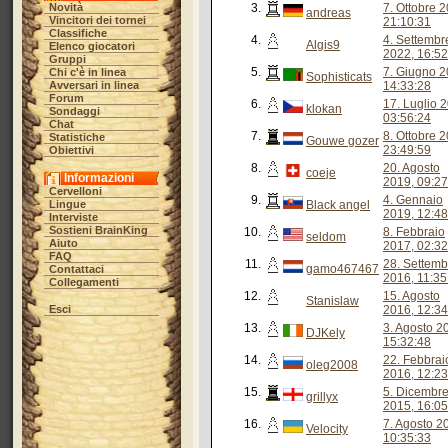
Novità
3.
7. Ottobre 
andreas
Vincitori dei tornei
21:10:31
Classifiche
4.
4. Settembr
Algis9
Elenco giocatori
2022, 16:52
Gruppi
5.
7. Giugno 2
Chi c'è in linea
Sophisticats
Avversari in linea
14:33:28
Forum
6.
17. Luglio 
klokan
Sondaggi
03:56:24
Chat
7.
8. Ottobre 
Statistiche
Gouwe gozer
23:49:59
Obiettivi
8.
20. Agosto
coeje
Informazioni
2019, 09:27
Cervelloni
9.
4. Gennaio
Lingue
Black angel
2019, 12:48
Interviste
Sostieni BrainKing
10.
8. Febbraio
seldom
Aiuto
2017, 02:32
FAQ
11.
28. Settemb
gamo467467
Contattaci
2016, 11:35
Collegamenti
12.
15. Agosto
Stanislaw
Esci
2016, 12:34
13.
3. Agosto 2
DJKely
15:32:48
14.
22. Febbrai
oleg2008
2016, 12:23
15.
5. Dicembr
grillyx
2015, 16:05
16.
7. Agosto 2
Velocity
10:35:33