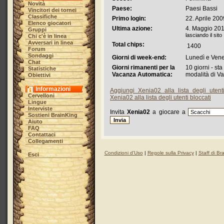
Novità
Paese:
Paesi Bassi
Vincitori dei tornei
Classifiche
Primo login:
22. Aprile 200
Elenco giocatori
Ultima azione:
4. Maggio 201
Gruppi
lasciando il sito
Chi c'è in linea
Avversari in linea
Total chips:
1400
Forum
Sondaggi
Giorni di week-end:
Lunedì e Vene
Chat
Giorni rimanenti per la
10 giorni - st
Statistiche
Vacanza Automatica:
modalità di V
Obiettivi
Informazioni
Aggiungi Xenia02 alla lista degli utent
Cervelloni
Xenia02 alla lista degli utenti bloccati
Lingue
Interviste
Invita
Xenia02
a giocare a
Sostieni BrainKing
Aiuto
FAQ
Contattaci
Collegamenti
Condizioni d'Uso
|
Regole sulla Privacy
|
Staff di Br
Esci