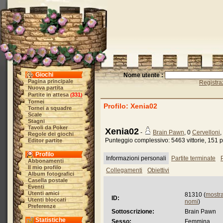
Giochi
Nome utente :
Pagina principale
Registra
Nuova partita
Partite in attesa
331
(
)
Tornei
Profilo: Xenia02
Tornei a squadre
Scale
Stagni
Tavoli da Poker
Xenia02
-
Brain Pawn
, 0
Cervelloni
,
Regole dei giochi
Punteggio complessivo: 5463 vittorie, 151 p
Editor partite
Profilo
Informazioni personali
Partite terminate
P
Abbonamenti
Il mio profilo
Collegamenti
Obiettivi
Album fotografici
Casella postale
Eventi
Utenti amici
81310 (
mostra
ID:
Utenti bloccati
nomi
)
Preferenze
Sottoscrizione:
Brain Pawn
Statistiche
Sesso:
Femmina