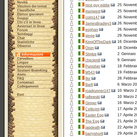
Novità
25. Novemb
nice guy eddie
Vincitori dei tornei
Classifiche
25. Novemb
munwest
Elenco giocatori
26. Novemb
colm147
Gruppi
Chi c'è in linea
26. Novemb
JamesBradley3
Avversari in linea
26. Novemb
eoghan
Forum
Sondaggi
29. Novemb
ginge
Chat
16. Dicemb
KingOfTheDark
Statistiche
Obiettivi
18. Dicemb
Oisin
2. Gennaio 
Slinkie
Informazioni
Cervelloni
9. Gennaio 
checkm8
Lingue
18. Febbrai
Punisher
Interviste
Sostieni BrainKing
19. Febbrai
M543
Aiuto
28. Febbrai
FAQ
lfor
Contattaci
6. Marzo 20
Barfi
Collegamenti
10. Marzo 2
roadrunner147
Esci
10. Marzo 2
raflewski
16. Marzo 2
Ginger
17. Aprile 
Celticjim
17. Aprile 
Easter Egg
21. Aprile 
The Egg
22. Aprile 
jaqdeath
29. Aprile 
barryshortt