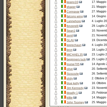
17. Maggio
keano16
21. Maggio
shaper
27. Maggio
Connavar
14. Giugno 
falcons wing
4. Luglio 2
Lannehore
29. Luglio 
fonzerelli
10. Novemb
Sean1
21. Novemb
zenit
19. Dicemb
GLAV
4. Luglio 2
leprechaun
18. Luglio 
brcn
23. Luglio 
MICHAEL35
25. Luglio 
beginners luck
14. Agosto 
louise705
20. Settemb
olive
26. Settemb
Sizzzzzle
2. Ottobre 
phily
16. Ottobre
blue kelly
23. Novemb
Jim Kennedy
25. Febbrai
deadly 1
14. Maggio
kittie
25. Maggio
John Toomey