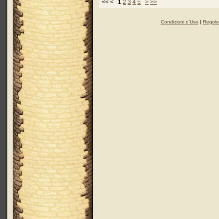
<< < 1
2
3
4
5
>
>>
Condizioni d'Uso
|
Regole 