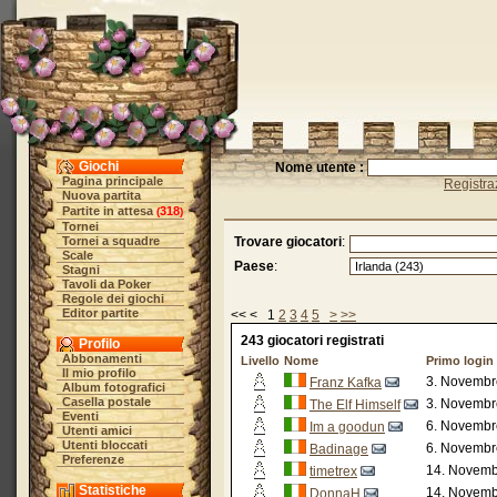
Giochi
Nome utente :
Pagina principale
Registra
Nuova partita
Partite in attesa
318
(
)
Tornei
Tornei a squadre
Trovare giocatori
:
Scale
Paese
:
Stagni
Tavoli da Poker
Regole dei giochi
Editor partite
<< < 1
2
3
4
5
>
>>
243 giocatori registrati
Profilo
Abbonamenti
Livello
Nome
Primo login
Il mio profilo
3. Novembr
Franz Kafka
Album fotografici
Casella postale
3. Novembr
The Elf Himself
Eventi
6. Novembr
Im a goodun
Utenti amici
Utenti bloccati
6. Novembr
Badinage
Preferenze
14. Novemb
timetrex
Statistiche
14. Novemb
DonnaH