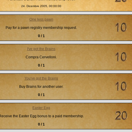
24. Dicembre 2005, 00:00:00
One less pawn
Pay for a pawn registry membership request.
0 / 1
I've got the Brains
Compra Cervelloni.
0 / 1
You've got the Brains
Buy Brains for another user.
0 / 1
Easter Egg
Receive the Easter Egg bonus to a paid membership.
0 / 1