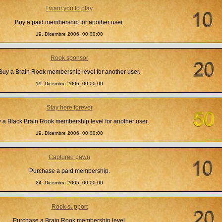
I want you to play
Buy a paid membership for another user.
19. Dicembre 2006, 00:00:00
Rook sponsor
Buy a Brain Rook membership level for another user.
19. Dicembre 2006, 00:00:00
Stay here forever
 a Black Brain Rook membership level for another user.
19. Dicembre 2006, 00:00:00
Captured pawn
Purchase a paid membership.
24. Dicembre 2005, 00:00:00
Rook support
Purchase a Brain Rook membership level.