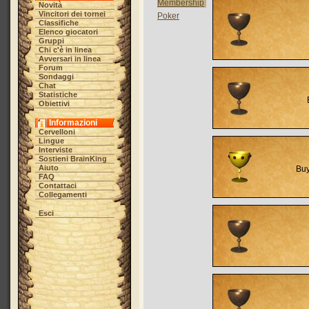
Membership
Novità
Vincitori dei tornei
Poker
Classifiche
Elenco giocatori
Gruppi
Chi c'è in linea
Avversari in linea
Forum
Sondaggi
Chat
Statistiche
Obiettivi
Informazioni
Cervelloni
Lingue
Interviste
Sostieni BrainKing
Aiuto
Buy
FAQ
Contattaci
Collegamenti
Esci