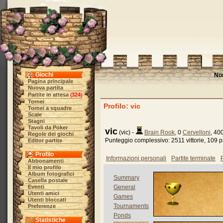
Giochi
No
Pagina principale
Nuova partita
Partite in attesa
324
(
)
Tornei
Profilo: vic
Tornei a squadre
Scale
Stagni
Tavoli da Poker
vic
(vic) -
Brain Rook
, 0
Cervelloni
, 40
Regole dei giochi
Punteggio complessivo: 2511 vittorie, 109 pa
Editor partite
Profilo
Informazioni personali
Partite terminate
P
Abbonamenti
Il mio profilo
Album fotografici
Summary
Casella postale
Eventi
General
Utenti amici
Games
Utenti bloccati
Tournaments
Preferenze
Ponds
Statistiche