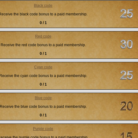
Black code
Receive the black code bonus to a paid membership.
0 / 1
Red code
Receive the red code bonus to a paid membership.
0 / 1
Cyan code
Receive the cyan code bonus to a paid membership.
0 / 1
Blue code
Receive the blue code bonus to a paid membership.
0 / 1
Purple code
eceive the purple code bonus to a paid membership.