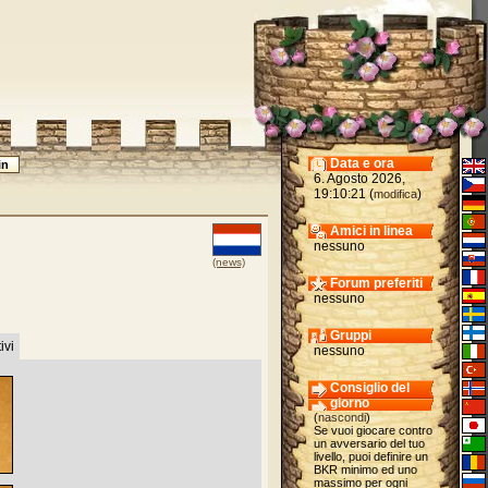
Data e ora
6. Agosto 2026,
19:10:21 (
)
modifica
Amici in linea
nessuno
(news)
Forum preferiti
nessuno
Gruppi
ivi
nessuno
Consiglio del
giorno
(
nascondi
)
Se vuoi giocare contro
un avversario del tuo
livello, puoi definire un
BKR minimo ed uno
massimo per ogni