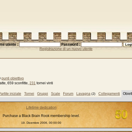
me utente :
Password :
Registrazione di un nuovo utente
0
punti obiettivo
tte, 659 sconfitte,
231
tornei vinti
artite iniziate
Tornei
Gruppi
Scale
Forum
Lavagna
Collegamenti
Obiett
(2)
Lifetime dedication
Purchase a Black Brain Rook membership level.
19. Dicembre 2006, 00:00:00