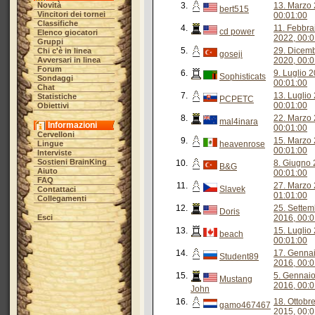
Novità
3.
13. Marzo 
bert515
Vincitori dei tornei
00:01:00
Classifiche
4.
11. Febbra
cd power
Elenco giocatori
2022, 00:0
Gruppi
5.
29. Dicem
Chi c'è in linea
goseji
Avversari in linea
2020, 00:0
Forum
6.
9. Luglio 
Sophisticats
Sondaggi
00:01:00
Chat
7.
13. Luglio
Statistiche
PCPETC
00:01:00
Obiettivi
8.
22. Marzo 
mal4inara
Informazioni
00:01:00
Cervelloni
9.
15. Marzo 
Lingue
heavenrose
00:01:00
Interviste
Sostieni BrainKing
10.
8. Giugno 
B&G
Aiuto
00:01:00
FAQ
11.
27. Marzo 
Slavek
Contattaci
01:01:00
Collegamenti
12.
25. Settem
Doris
Esci
2016, 00:0
13.
15. Luglio
beach
00:01:00
14.
17. Genna
Student89
2016, 00:0
15.
5. Gennai
Mustang
2016, 00:0
John
16.
18. Ottobr
gamo467467
2015, 00:0