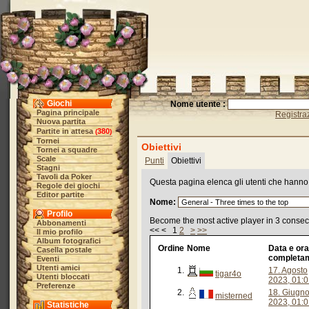
Giochi
Nome utente :
Pagina principale
Registra
Nuova partita
Partite in attesa
380
(
)
Tornei
Obiettivi
Tornei a squadre
Scale
Punti
Obiettivi
Stagni
Tavoli da Poker
Questa pagina elenca gli utenti che hanno ra
Regole dei giochi
Editor partite
Nome:
Profilo
Become the most active player in 3 consec
Abbonamenti
<< < 1
2
>
>>
Il mio profilo
Album fotografici
Ordine
Nome
Data e ora
Casella postale
completa
Eventi
Utenti amici
1.
17. Agosto
tigar4o
Utenti bloccati
2023, 01:0
Preferenze
2.
18. Giugn
misterned
2023, 01:0
Statistiche