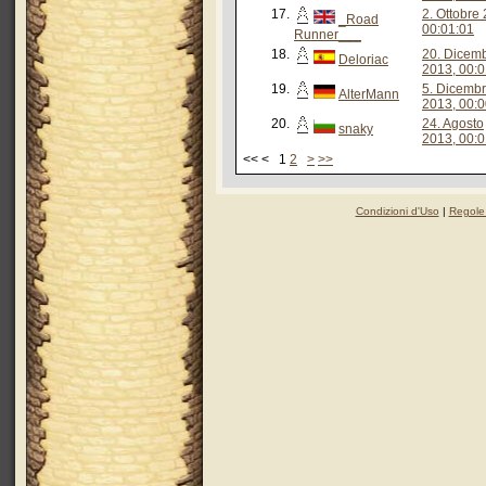
17.
2. Ottobre
_Road
00:01:01
Runner___
18.
20. Dicem
Deloriac
2013, 00:0
19.
5. Dicemb
AlterMann
2013, 00:0
20.
24. Agosto
snaky
2013, 00:0
<< < 1
2
>
>>
Condizioni d'Uso
|
Regole 