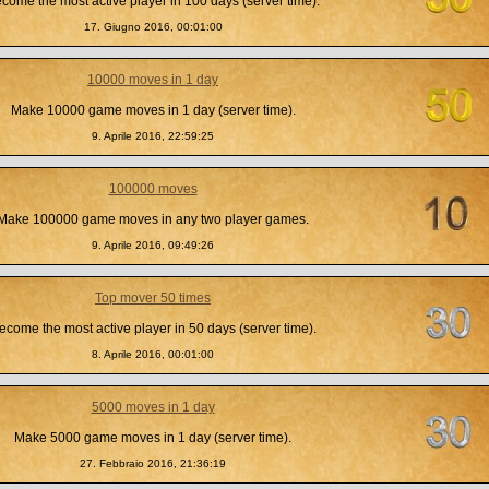
come the most active player in 100 days (server time).
17. Giugno 2016, 00:01:00
10000 moves in 1 day
Make 10000 game moves in 1 day (server time).
9. Aprile 2016, 22:59:25
100000 moves
Make 100000 game moves in any two player games.
9. Aprile 2016, 09:49:26
Top mover 50 times
ecome the most active player in 50 days (server time).
8. Aprile 2016, 00:01:00
5000 moves in 1 day
Make 5000 game moves in 1 day (server time).
27. Febbraio 2016, 21:36:19