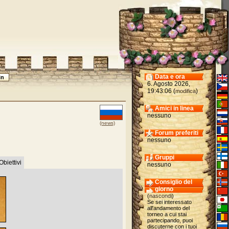
Data e ora
6. Agosto 2026,
19:43:06 (
)
modifica
Amici in linea
nessuno
(news)
Forum preferiti
nessuno
Gruppi
Obiettivi
nessuno
Consiglio del
giorno
(
nascondi
)
Se sei interessato
all'andamento del
torneo a cui stai
partecipando, puoi
discuterne con i tuoi