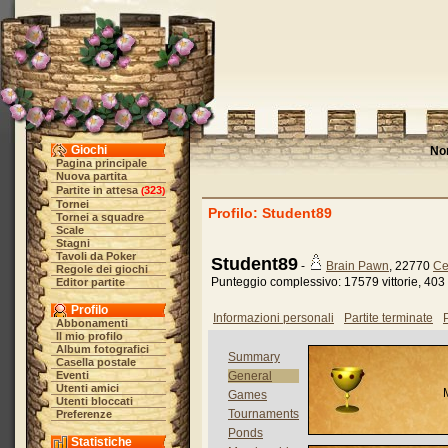
Giochi
No
Pagina principale
Nuova partita
Partite in attesa
323
(
)
Tornei
Profilo: Student89
Tornei a squadre
Scale
Stagni
Tavoli da Poker
Student89
-
Brain Pawn
, 22770
Ce
Regole dei giochi
Punteggio complessivo: 17579 vittorie, 403 
Editor partite
Profilo
Informazioni personali
Partite terminate
P
Abbonamenti
Il mio profilo
Album fotografici
Summary
Casella postale
Eventi
General
Utenti amici
Games
Utenti bloccati
Tournaments
Preferenze
Ponds
Statistiche