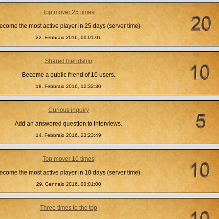
Top mover 25 times
ecome the most active player in 25 days (server time).
22. Febbraio 2016, 00:01:01
Shared friendship
Become a public friend of 10 users.
18. Febbraio 2016, 12:32:30
Curious inquiry
Add an answered question to interviews.
14. Febbraio 2016, 23:23:49
Top mover 10 times
ecome the most active player in 10 days (server time).
29. Gennaio 2016, 00:01:00
Three times to the top