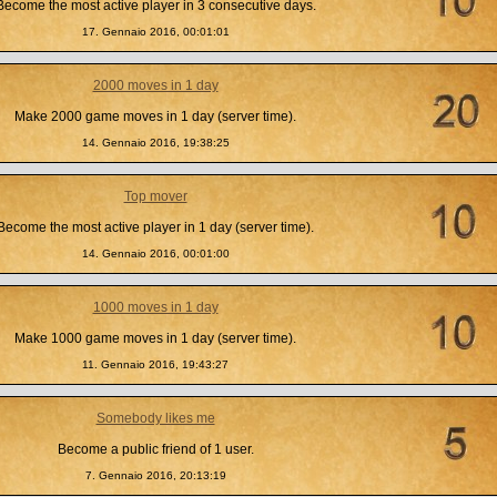
Become the most active player in 3 consecutive days.
17. Gennaio 2016, 00:01:01
2000 moves in 1 day
Make 2000 game moves in 1 day (server time).
14. Gennaio 2016, 19:38:25
Top mover
Become the most active player in 1 day (server time).
14. Gennaio 2016, 00:01:00
1000 moves in 1 day
Make 1000 game moves in 1 day (server time).
11. Gennaio 2016, 19:43:27
Somebody likes me
Become a public friend of 1 user.
7. Gennaio 2016, 20:13:19