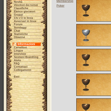
Membership
Novità
Vincitori dei tornei
Poker
Classifiche
Elenco giocatori
Gruppi
Chi c'è in linea
Avversari in linea
Forum
Sondaggi
Chat
Statistiche
Obiettivi
Informazioni
Cervelloni
Lingue
Interviste
Sostieni BrainKing
Aiuto
FAQ
Contattaci
Collegamenti
Esci