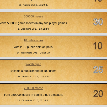
31. Agosto 2018, 16:29:47
500000 mosse
Make 500000 game moves in any two player games.
1. Dicembre 2017, 13:15:50
10 public votes
Vote in 10 public opinion polls.
24. Novembre 2017, 20:28:27
Worshipped
Become a public friend of 100 users.
26. Gennaio 2017, 19:42:47
250000 mosse
Fare 250000 mosse in partite a due giocatori.
29. Dicembre 2016, 07:33:21