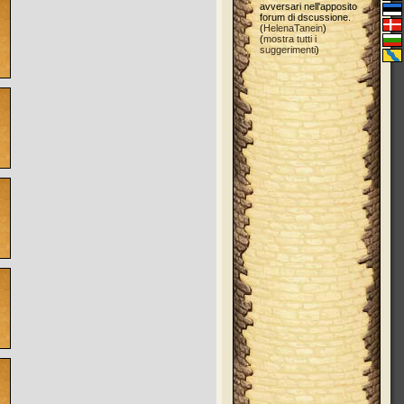
avversari nell'apposito
forum di dscussione.
(
HelenaTanein
)
(
mostra tutti i
suggerimenti
)