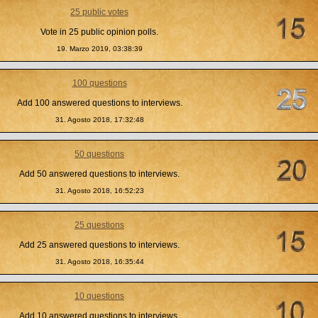
25 public votes
Vote in 25 public opinion polls.
19. Marzo 2019, 03:38:39
100 questions
Add 100 answered questions to interviews.
31. Agosto 2018, 17:32:48
50 questions
Add 50 answered questions to interviews.
31. Agosto 2018, 16:52:23
25 questions
Add 25 answered questions to interviews.
31. Agosto 2018, 16:35:44
10 questions
Add 10 answered questions to interviews.