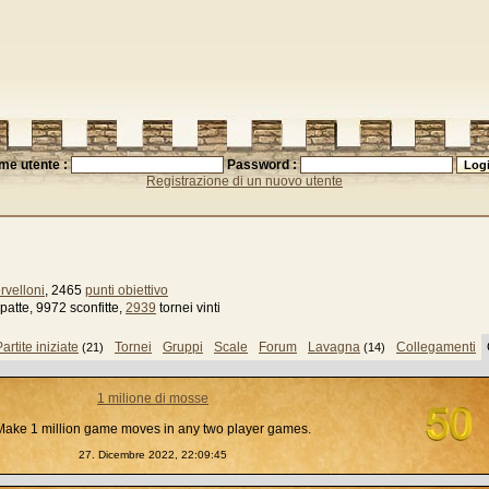
me utente :
Password :
Registrazione di un nuovo utente
rvelloni
, 2465
punti obiettivo
patte, 9972 sconfitte,
2939
tornei vinti
artite iniziate
Tornei
Gruppi
Scale
Forum
Lavagna
Collegamenti
(21)
(14)
1 milione di mosse
Make 1 million game moves in any two player games.
27. Dicembre 2022, 22:09:45