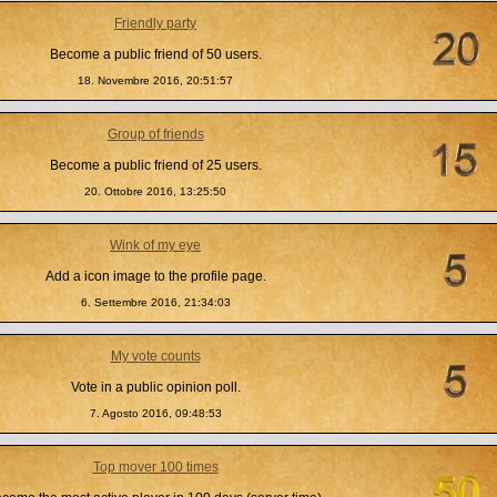
Friendly party
Become a public friend of 50 users.
18. Novembre 2016, 20:51:57
Group of friends
Become a public friend of 25 users.
20. Ottobre 2016, 13:25:50
Wink of my eye
Add a icon image to the profile page.
6. Settembre 2016, 21:34:03
My vote counts
Vote in a public opinion poll.
7. Agosto 2016, 09:48:53
Top mover 100 times