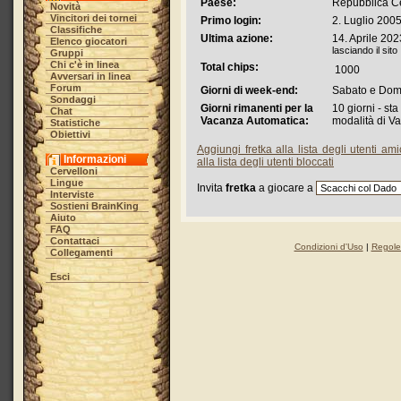
Paese:
Repubblica C
Novità
Vincitori dei tornei
Primo login:
2. Luglio 2005
Classifiche
Ultima azione:
14. Aprile 202
Elenco giocatori
lasciando il sito
Gruppi
Chi c'è in linea
Total chips:
1000
Avversari in linea
Forum
Giorni di week-end:
Sabato e Dom
Sondaggi
Giorni rimanenti per la
10 giorni - st
Chat
Vacanza Automatica:
modalità di V
Statistiche
Obiettivi
Aggiungi fretka alla lista degli utenti ami
Informazioni
alla lista degli utenti bloccati
Cervelloni
Lingue
Invita
fretka
a giocare a
Interviste
Sostieni BrainKing
Aiuto
FAQ
Contattaci
Condizioni d'Uso
|
Regole 
Collegamenti
Esci