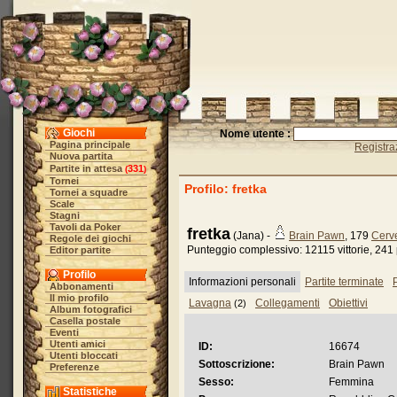
Giochi
Nome utente :
Pagina principale
Registra
Nuova partita
Partite in attesa
331
(
)
Tornei
Profilo: fretka
Tornei a squadre
Scale
Stagni
Tavoli da Poker
fretka
(Jana) -
Brain Pawn
, 179
Cerve
Regole dei giochi
Punteggio complessivo: 12115 vittorie, 241 
Editor partite
Profilo
Informazioni personali
Partite terminate
P
Abbonamenti
Il mio profilo
Lavagna
Collegamenti
Obiettivi
(2)
Album fotografici
Casella postale
Eventi
Utenti amici
ID:
16674
Utenti bloccati
Sottoscrizione:
Brain Pawn
Preferenze
Sesso:
Femmina
Statistiche