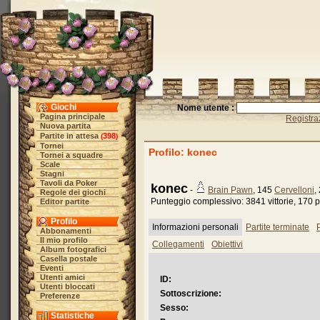
Giochi
Nome utente :
Pagina principale
Registra
Nuova partita
Partite in attesa
398
(
)
Tornei
Profilo: konec
Tornei a squadre
Scale
Stagni
Tavoli da Poker
konec
-
Brain Pawn
, 145
Cervelloni
,
Regole dei giochi
Punteggio complessivo: 3841 vittorie, 170 p
Editor partite
Profilo
Informazioni personali
Partite terminate
P
Abbonamenti
Il mio profilo
Collegamenti
Obiettivi
Album fotografici
Casella postale
Eventi
Utenti amici
ID:
Utenti bloccati
Sottoscrizione:
Preferenze
Sesso:
Statistiche