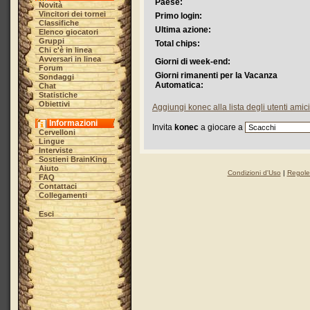
Paese:
Novità
Vincitori dei tornei
Primo login:
Classifiche
Ultima azione:
Elenco giocatori
Gruppi
Total chips:
Chi c'è in linea
Avversari in linea
Giorni di week-end:
Forum
Giorni rimanenti per la Vacanza
Sondaggi
Automatica:
Chat
Statistiche
Obiettivi
Aggiungi konec alla lista degli utenti amici
Informazioni
Invita
konec
a giocare a
Cervelloni
Lingue
Interviste
Sostieni BrainKing
Aiuto
Condizioni d'Uso
|
Regole 
FAQ
Contattaci
Collegamenti
Esci