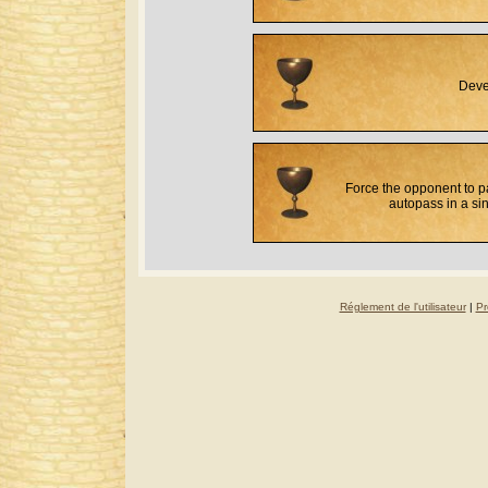
Deven
Force the opponent to p
autopass in a si
Réglement de l'utilisateur
|
Pr